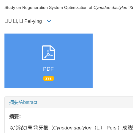
Study on Regeneration System Optimization of
Cynodon dactylon
‘X
LIU Li, LI Pei-ying
PDF
292
摘要/Abstract
摘要：
以‘新农1号’狗牙根（
Cynodon dactylon
（L.） Pers