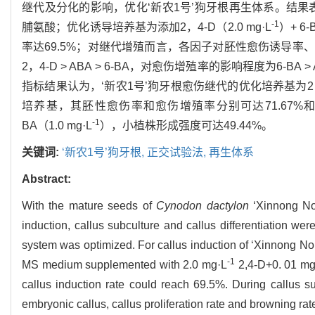
继代及分化的影响，优化‘新农1号’狗牙根再生体系。结果表明：
-1
脯氨酸；优化诱导培养基为添加2，4-D（2.0 mg·L
）+ 6-
率达69.5%；对继代增殖而言，各因子对胚性愈伤诱导
2，4-D > ABA > 6-BA，对愈伤增殖率的影响程度为6-BA >
指标结果认为，‘新农1号’狗牙根愈伤继代的优化培养基为2，4-
培养基，其胚性愈伤率和愈伤增殖率分别可达71.67%和
-1
BA（1.0 mg·L
），小植株形成强度可达49.44%。
关键词:
‘新农1号’狗牙根,
正交试验法,
再生体系
Abstract:
With the mature seeds of
Cynodon dactylon
‘Xinnong No.
induction, callus subculture and callus differentiation w
system was optimized. For callus induction of ‘Xinnong No.
-1
MS medium supplemented with 2.0 mg·L
2,4-D+0. 01 mg
callus induction rate could reach 69.5%. During callus sub
embryonic callus, callus proliferation rate and browning ra