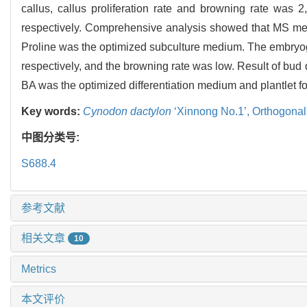
callus, callus proliferation rate and browning rate wa
respectively. Comprehensive analysis showed that MS m
Proline was the optimized subculture medium. The embryoge
respectively, and the browning rate was low. Result of bu
BA was the optimized differentiation medium and plantlet f
Key words:
Cynodon dactylon
‘Xinnong No.1’,
Orthogonal
中图分类号:
S688.4
参考文献
相关文章
10
Metrics
本文评价