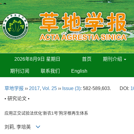
2026年8月9日 星期日
首页
期刊介绍
期刊订阅
联系我们
English
草地学报
››
2017
,
Vol. 25
››
Issue (3)
: 582-589,603.
DOI:
1
• 研究论文 •
应用正交试验法优化‘新农1号’狗牙根再生体系
刘莉, 李培英