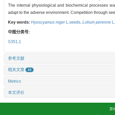
The internal physiological and biochemical processes w
adapt to the adverse environment. Competition through seed
Key words:
Hyoscyamus niger
L.seeds,
Lolium perenne
L.
中图分类号:
S351.1
参考文献
相关文章
15
Metrics
本文评价
京I