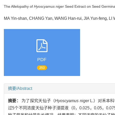
The Allelopathy of
Hyoscyamus niger
Seed Extract on Seed Germina
MA Yin-shan, CHANG Yan, WANG Han-rui, JIA Yun-feng, LI
PDF
253
摘要/Abstract
摘要：
为了探究天仙子（
Hyoscyamus niger
L.）对禾本
过5个不同浓度天仙子种子浸提液（0，0.025，0.05，0.075，