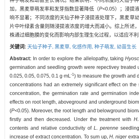
种子萌发和幼苗生长情况。结果表明：不同浓度的天仙子
加，黑麦草萌发率和发芽指数显著降低（
P
<0.05）；浸
响不显著；不同浓度的天仙子种子浸提液处理下，黑麦草
片中叶绿素含量则随浸提液浓度的增大而减小。综上所述
株通过细胞膜的变化而影响内部生理生化过程，以适应不利
关键词:
天仙子种子,
黑麦草,
化感作用,
种子萌发,
幼苗生长
Abstract:
In order to explore the allelopathy, taking
Hyosc
germination and seedling growth were repectivey treated u
-1
0.025, 0.05, 0.075, 0.1 g·mL
) to measure the growth and 
concentrations had an extremely significant effect on th
concentration, the germination rate and germination ind
effects on root length, aboveground and underground bio
(
P
<0.05). Moreover, the root length and belowground bio
firstly and then decreased. Under the treatment with
H.
contents and relative conductivity of
L. perenne
seedling
increase of extract concentration. To sum up,
H. niger
extra