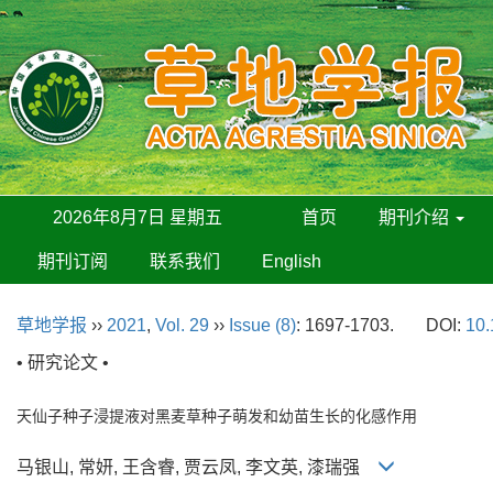
2026年8月7日 星期五
首页
期刊介绍
期刊订阅
联系我们
English
草地学报
››
2021
,
Vol. 29
››
Issue (8)
: 1697-1703.
DOI:
10.
• 研究论文 •
天仙子种子浸提液对黑麦草种子萌发和幼苗生长的化感作用
马银山, 常妍, 王含睿, 贾云凤, 李文英, 漆瑞强