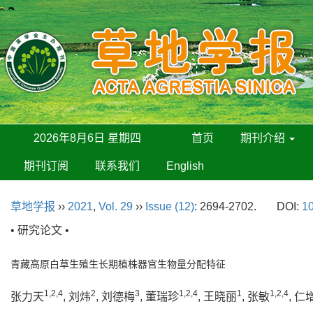
2026年8月6日 星期四
首页
期刊介绍
期刊订阅
联系我们
English
草地学报
››
2021
,
Vol. 29
››
Issue (12)
: 2694-2702.
DOI:
10
• 研究论文 •
青藏高原白草生殖生长期植株器官生物量分配特征
1,2,4
2
3
1,2,4
1
1,2,4
张力天
, 刘炜
, 刘德梅
, 董瑞珍
, 王晓丽
, 张敏
, 