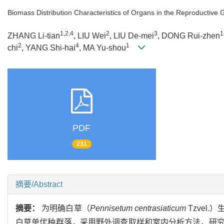
Biomass Distribution Characteristics of Organs in the Reproductive 
1,2,4
2
3
1
ZHANG Li-tian
, LIU Wei
, LIU De-mei
, DONG Rui-zhen
2
4
1
chi
, YANG Shi-hai
, MA Yu-shou
PDF
231
摘要/Abstract
摘要：
为明确白草（
Pennisetum centrasiaticum
Tzvel
白草单优种群落，采用野外调查取样和室内分析方法，研