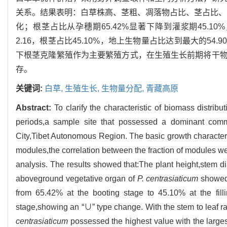
关系。结果表明：白草株高、茎粗、凋落物占比、茎占比、
化；根茎占比从孕穗期65.42%显著下降到灌浆期45.10
2.16，根茎占比45.10%，地上生物量占比达到最大的5
下根茎克隆繁殖作为主要繁殖方式，在生殖生长前期将干
存。
关键词:
白草,
生殖生长,
生物量分配,
青藏高原
Abstract:
To clarify the characteristic of biomass distribu
periods,a sample site that possessed a dominant com
City,Tibet Autonomous Region. The basic growth characteri
modules,the correlation between the fraction of modules wer
analysis. The results showed that:The plant height,stem dia
aboveground vegetative organ of
P. centrasiaticum
showed 
from 65.42% at the booting stage to 45.10% at the filli
stage,showing an “∪” type change. With the stem to leaf rat
centrasiaticum
possessed the highest value with the larg