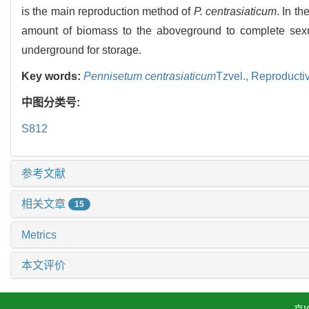
is the main reproduction method of
P. centrasiaticum
. In t
amount of biomass to the aboveground to complete sexual
underground for storage.
Key words:
Pennisetum centrasiaticum
Tzvel.,
Reproductiv
中图分类号:
S812
参考文献
相关文章
15
Metrics
本文评价