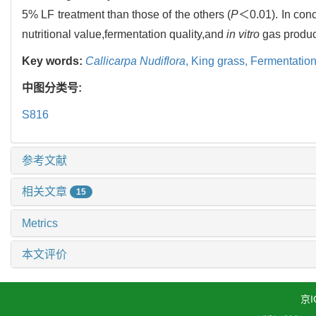
5% LF treatment than those of the others (
P
＜0.01). In con
nutritional value,fermentation quality,and
in vitro
gas product
Key words:
Callicarpa Nudiflora
,
King grass,
Fermentation
中图分类号:
S816
参考文献
相关文章
15
Metrics
本文评价
京I