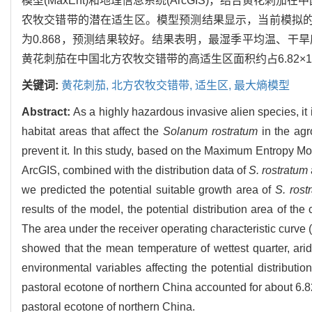
模型(MaxEnt)和地理信息系统(ArcGIS)，结合黄
农牧交错带的潜在适生区。模型预测结果显示，当前模拟的
为0.868，预测结果较好。结果表明，最湿季平均温、
黄花刺茄在中国北方农牧交错带的高适生区面积约占6.82×1
关键词:
黄花刺茄,
北方农牧交错带,
适生区,
最大熵模型
Abstract:
As a highly hazardous invasive alien species, it 
habitat areas that affect the
Solanum rostratum
in the agr
prevent it. In this study, based on the Maximum Entropy
ArcGIS, combined with the distribution data of
S. rostratum
we predicted the potential suitable growth area of
S. rost
results of the model, the potential distribution area of the
The area under the receiver operating characteristic curve 
showed that the mean temperature of wettest quarter, aridit
environmental variables affecting the potential distributio
pastoral ecotone of northern China accounted for about 6.
pastoral ecotone of northern China.