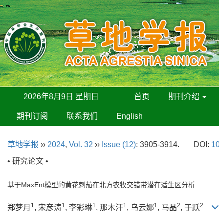
2026年8月9日 星期日
首页
期刊介绍
期刊订阅
联系我们
English
草地学报
››
2024
,
Vol. 32
››
Issue (12)
: 3905-3914.
DOI:
10
• 研究论文 •
基于MaxEnt模型的黄花刺茄在北方农牧交错带潜在适生区分析
1
1
1
1
1
2
2
郑梦月
, 宋彦涛
, 李彩琳
, 那木汗
, 乌云娜
, 马晶
, 于跃