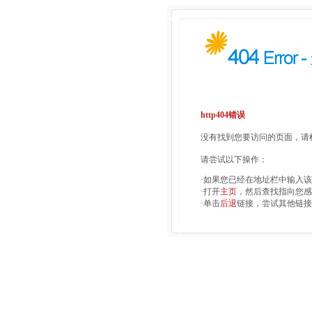
http404错误
没有找到您要访问的页面，请检
请尝试以下操作：
·如果您已经在地址栏中输入
·打开
主页
，然后查找指向您感
·单击
后退
链接，尝试其他链接