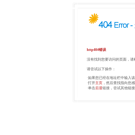
http404错误
没有找到您要访问的页面，请检
请尝试以下操作：
·如果您已经在地址栏中输入
·打开
主页
，然后查找指向您感
·单击
后退
链接，尝试其他链接