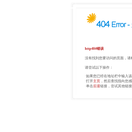
http404错误
没有找到您要访问的页面，请检
请尝试以下操作：
·如果您已经在地址栏中输入
·打开
主页
，然后查找指向您感
·单击
后退
链接，尝试其他链接