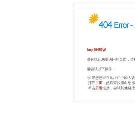
http404错误
没有找到您要访问的页面，请检
请尝试以下操作：
·如果您已经在地址栏中输入
·打开
主页
，然后查找指向您感
·单击
后退
链接，尝试其他链接