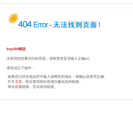
http404错误
没有找到您要访问的页面，请检查您是否输入正确url。
请尝试以下操作：
·如果您已经在地址栏中输入该网页的地址，请确认其拼写正确。
·打开
主页
，然后查找指向您感兴趣信息的链接。
·单击
后退
链接，尝试其他链接。