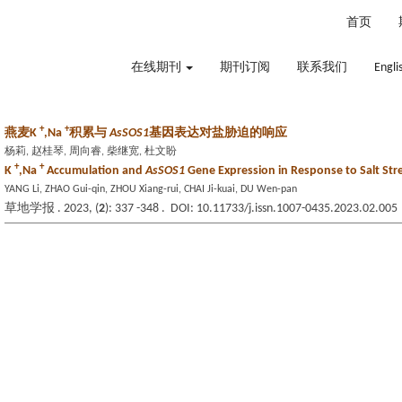
2026年8月6日 星期四
首页
在线期刊
期刊订阅
联系我们
Engli
+
+
燕麦K
,Na
积累与
AsSOS1
基因表达对盐胁迫的响应
杨莉, 赵桂琴, 周向睿, 柴继宽, 杜文盼
+
+
K
,Na
Accumulation and
AsSOS1
Gene Expression in Response to Salt Stre
YANG Li, ZHAO Gui-qin, ZHOU Xiang-rui, CHAI Ji-kuai, DU Wen-pan
草地学报 . 2023, (
2
): 337 -348 . DOI: 10.11733/j.issn.1007-0435.2023.02.005