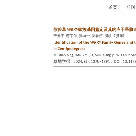
2026年8月8日 星期六
首页
期刊
假俭草
WRKY
家族基因鉴定及其响应干旱胁
于元平, 蒋宇佳, 孙向一, 吴春妍, 周敏, 刘明稀
Identification of the
WRKY
Family Genes and t
in Centipedegrass
YU Yuan-ping, JIANG Yu-jia, SUN Xiang-yi, WU Chun-ya
草地学报 . 2024, (
5
): 1378 -1391 . DOI: 10.117