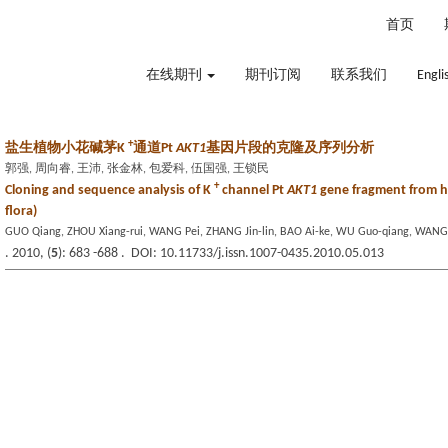
2026年8月6日 星期四
首页
在线期刊
期刊订阅
联系我们
Engli
+
盐生植物小花碱茅K
通道Pt
AKT1
基因片段的克隆及序列分析
郭强, 周向睿, 王沛, 张金林, 包爱科, 伍国强, 王锁民
+
Cloning and sequence analysis of K
channel Pt
AKT1
gene fragment from ha
flora)
GUO Qiang, ZHOU Xiang-rui, WANG Pei, ZHANG Jin-lin, BAO Ai-ke, WU Guo-qiang, WAN
. 2010, (
5
): 683 -688 . DOI: 10.11733/j.issn.1007-0435.2010.05.013