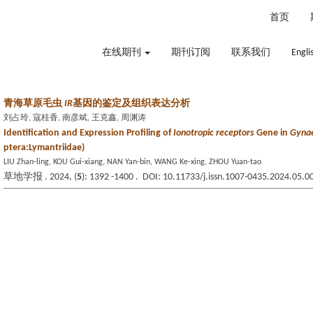
2026年8月9日 星期日
首页
在线期刊
期刊订阅
联系我们
Engli
青海草原毛虫
IR
基因的鉴定及组织表达分析
刘占玲, 寇桂香, 南彦斌, 王克鑫, 周渊涛
Identification and Expression Profiling of
Ionotropic receptors
Gene in
Gynae
ptera:Lymantriidae)
LIU Zhan-ling, KOU Gui-xiang, NAN Yan-bin, WANG Ke-xing, ZHOU Yuan-tao
草地学报 . 2024, (
5
): 1392 -1400 . DOI: 10.11733/j.issn.1007-0435.2024.05.0