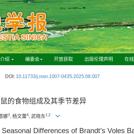
刊介绍
编委会
开放获取
出版伦理声明
在
DOI:
10.11733/j.issn.1007-0435.2025.08.007
田鼠的食物组成及其季节差异
3
4
1,2
根塔娜
, 杨文蕾
, 武晓东
 Seasonal Differences of Brandt’s Voles