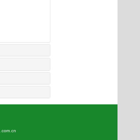
7
om.cn