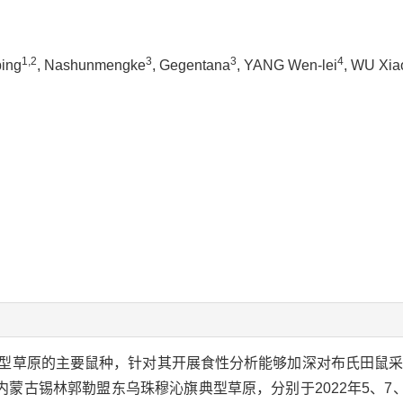
1,2
3
3
4
ping
, Nashunmengke
, Gegentana
, YANG Wen-lei
, WU Xia
型草原的主要鼠种，针对其开展食性分析能够加深对布氏田鼠
蒙古锡林郭勒盟东乌珠穆沁旗典型草原，分别于2022年5、7、