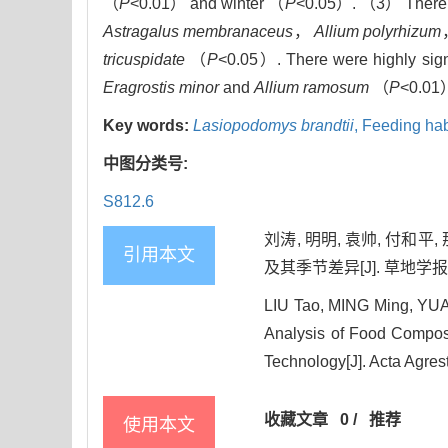
（
P
<0.01） and winter （
P
<0.05）. （3） There wer
Astragalus membranaceus
，
Allium polyrhizum
tricuspidate
（
P
<0.05）. There were highly sign
Eragrostis minor
and
Allium ramosum
（
P
<0.01
Key words:
Lasiopodomys brandtii
,
Feeding hab
中图分类号:
S812.6
刘涛, 明明, 袁帅, 付和
引用本文
及其季节差异[J]. 草地学报, 202
LIU Tao, MING Ming, YU
Analysis of Food Compos
Technology[J]. Acta Agres
收藏文章
0
/
推荐
使用本文