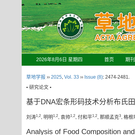
2026年8月6日 星期四
首页
期
草地学报
››
2025
,
Vol. 33
››
Issue (8)
: 2474-2481.
• 研究论文 •
基于DNA宏条形码技术分析布氏
1,2
1,2
1,2
1,2
3
刘涛
, 明明
, 袁帅
, 付和平
, 那顺孟克
, 格
Analysis of Food Composition and