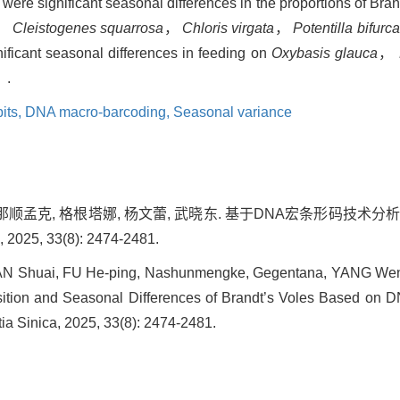
e significant seasonal differences in the proportions of Bran
，
Cleistogenes squarrosa
，
Chloris virgata
，
Potentilla bifurca
ificant seasonal differences in feeding on
Oxybasis glauca
，
）.
its,
DNA macro-barcoding,
Seasonal variance
平, 那顺孟克, 格根塔娜, 杨文蕾, 武晓东. 基于DNA宏条形码技
5, 33(8): 2474-2481.
AN Shuai, FU He-ping, Nashunmengke, Gegentana, YANG Wen-
ition and Seasonal Differences of Brandt’s Voles Based on 
tia Sinica, 2025, 33(8): 2474-2481.