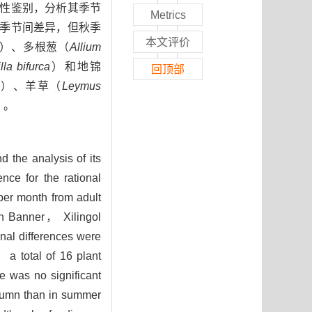
行食性鉴别，分析其季节
Metrics
的季节间差异，但秋季
本文评价
）、多根葱（
Allium
lla bifurca
）和地锦
回顶部
）、羊草（
Leymus
1）。
 the analysis of its
nce for the rational
er month from adult
n Banner， Xilingol
al differences were
a total of 16 plant
e was no significant
autumn than in summer