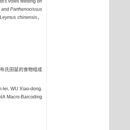
dt's voles feeding on
and
Parthenocissus
Leymus chinensis
，
术分析布氏田鼠的食物组成
lei, WU Xiao-dong.
DNA Macro-Barcoding