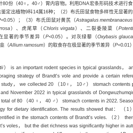
共计80份（40♀，40♂）胃内容物。利用DNA宏条形码技术进
鉴定出植物9科14属16种；（2）布氏田鼠食物多样性无显著
P
<0.05）；（3）布氏田鼠对黄芪（
Astragalus membranaceus
rrosa
）、虎尾草（
Chloris virgata
）、二裂委陵菜（
Potenti
在显著的季节差异（
P
<0.05）。对灰绿藜（
Oxybasis glauca
韭（
Allium ramosum
）的取食存在极显著的季节差异（
P
<0.0
ii
） is an important rodent species in typical grasslands， and
raging strategy of Brandt’s vole and provide a certain refere
this study， we collected 20 （10♀， 10♂） stomach contents p
nd November 2022 in typical grasslands of Dongwuzhumqi
total of 80 （40 ♀， 40 ♂） stomach contents in 2022. Season
y for dietary identification. The results showed that： （1） 
entified in the stomach contents of Brandt’s voles. （2） ther
ndt’s voles， but the diet richness was significantly higher in 