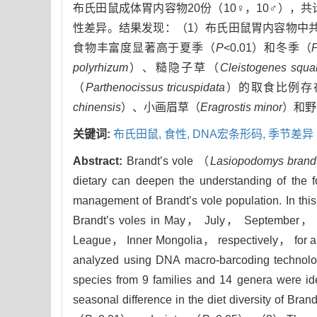
布氏田鼠成体胃内容物20份（10♀，10♂），
性差异。结果发现：（1）布氏田鼠胃内容物中共
食物丰富度显著高于夏季（
P
<0.01）和冬季（
polyrhizum
）、糙隐子草（
Cleistogenes squa
（
Parthenocissus tricuspidata
）的取食比例存
chinensis
）、小画眉草（
Eragrostis minor
）和野
关键词:
布氏田鼠,
食性,
DNA宏条形码,
季节差异
Abstract:
Brandt’s vole （
Lasiopodomys brandt
dietary can deepen the understanding of the fo
management of Brandt’s vole population. In 
Brandt’s voles in May， July， September， a
League， Inner Mongolia， respectively， for a 
analyzed using DNA macro-barcoding technolog
species from 9 families and 14 genera were id
seasonal difference in the diet diversity of Bra