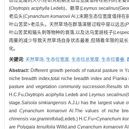
态位宽度的大小,在研究初期生态位宽度值排在前列的主要
(
Oxytropis aciphylla
Ledeb)、赖草(
Leymus secalinus
(Ge
老瓜头(
Cynanchum komarovii
Al.);末期生态位宽度值排
叶山苦荬>老瓜头。天然草场在群落演替过程中是以远志(
P
叶山苦荬和猫头刺等物种的衰落,以及达乌里胡枝子(
Lesped
雨量的减少导致天然草场自身状态最差,但随着年限的延长
化。
关键词:
天然草场,
生态位宽度,
生态位总宽度,
生态位重叠,
Abstract:
Different growth periods of natural pasture in 
niche breadth index,total niche breadth index and Pianka n
pasture and vegetation community succession.Results sh
H.C.Fu,
Oxytropis aciphylla
Ledeb and
Leymus secalinus
(
stage.
Salsola sinkiangensis
A.J.Li has the largest value 
and
Cynanchum komarovii
Al.The values of niche br
chinensis
var.
graminifolia
(Ledeb.) H.C.Fu>
Cynanchum kom
are
Polygala tenuifolia
Willd.and
Cynanchum komarovii
Al