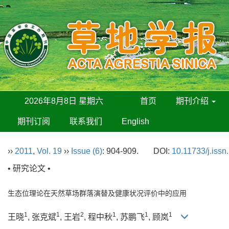
2026年8月8日 星期六
首页
期刊介绍
期刊订阅
联系我们
English
››
2011
,
Vol. 19
››
Issue (6)
: 904-909.
DOI:
10.11733/j.iss
• 研究论文 •
生态位理论在天然草场群落演替及健康状况评价中的应用
1
1
2
1
1
1
王晓
, 张克斌
, 王岩
, 程中秋
, 苏鹏飞
, 顾岚