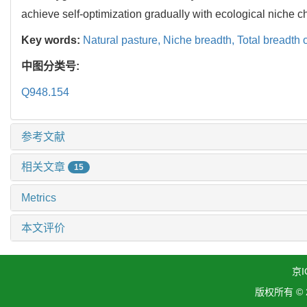
achieve self-optimization gradually with ecological niche 
Key words:
Natural pasture,
Niche breadth,
Total breadth 
中图分类号:
Q948.154
参考文献
相关文章
15
Metrics
本文评价
京I
版权所有 ©