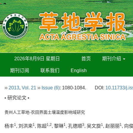
2026年8月9日 星期日
首页
期刊介绍
期刊订阅
联系我们
English
››
2013
,
Vol. 21
››
Issue (6)
: 1080-1084.
DOI:
10.11733/j.i
• 研究论文 •
贵州人工草地-农田界面土壤温度影响域研究
1
1
1,2
1
3
1
1
杨丰
, 刘洪来
, 陈超
, 黎琳
, 孔德顺
, 吴文旋
, 赵丽丽
, 向