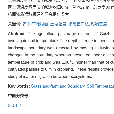
土壤温度在界面影响域变化剧烈，而在农田和草地区域基本
区土壤温度界面影响域为农田8 m，草地22 m，总宽度3
统间物质运移机理的研究提供参考。
关键词:
农田-草地界面,
土壤温度,
移动窗口法,
影响宽度
Abstract:
The agricultural-pasturage ecotone of Guizho
investigate soil temperature. The depth of edge influence o
landscape boundary was detected by moving split-window
changed in the boundary, whereas presented linear distri
temperature of cropland was 1.08℃ higher than that of cu
cultivated pasture to 8 m in cropland. These results prov
study of matter migration between ecosystems.
Key words:
Grassland-farmland Boundary,
Soil Temperatu
中图分类号:
S161.2