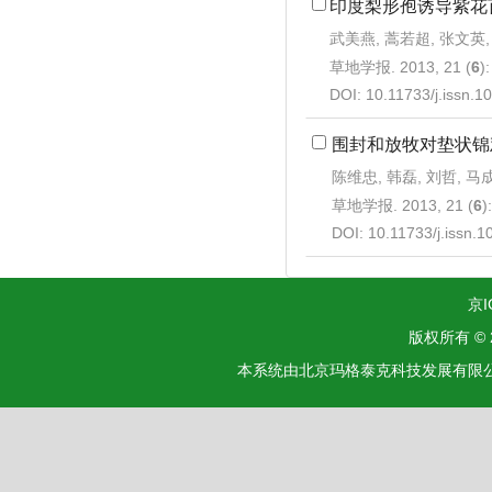
印度梨形孢诱导紫花
武美燕, 蒿若超, 张文英,
草地学报. 2013, 21 (
6
)
DOI:
10.11733/j.issn.
围封和放牧对垫状锦
陈维忠, 韩磊, 刘哲, 马
草地学报. 2013, 21 (
6
)
DOI:
10.11733/j.issn.
京I
版权所有 ©
本系统由北京玛格泰克科技发展有限公司设计开