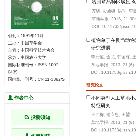
我国草品种区域试验
齐晓, 贠旭疆, 洪军, 李
草地学报. 2013, 21 (
6
)
DOI:
10.11733/j.issn.
创刊：1991年11月
植物单宁在反刍动物
主办：中国草学会
研究进展
主管：中国科学技术协会
李元恒, 金龙, 韩国栋, 
承办：中国农业大学
草地学报. 2013, 21 (
6
)
国际标准刊号：ISSN 1007-
0435
DOI:
10.11733/j.issn.
国内统一刊号：CN 11-3362/S
研究论文
不同类型人工草地小
作者中心
特征研究
王红梅, 谢应忠, 王堃
投稿须知
草地学报. 2013, 21 (
6
)
DOI:
10.11733/j.issn.