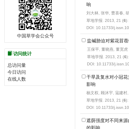
响
刘大林, 张华, 曹喜春, 
草地学报. 2013, 21 (
6
)
DOI:
10.11733/j.issn.
中国草学会公众号
盐碱胁迫对紫花苜蓿
王保平, 董晓燕, 董宽虎
访问统计
草地学报. 2013, 21 (
6
)
DOI:
10.11733/j.issn.
总访问量
今日访问
干旱及复水对小冠花
在线人数
影响
杨文权, 顾沐宇, 寇建村,
草地学报. 2013, 21 (
6
)
DOI:
10.11733/j.issn.
遮荫强度对不同来源
的影响