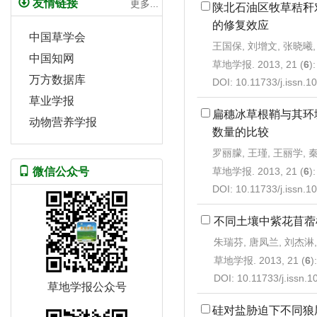
友情链接
更多...
陕北石油区牧草秸秆
的修复效应
中国草学会
王国保, 刘增文, 张晓曦,
中国知网
草地学报. 2013, 21 (
6
)
万方数据库
DOI:
10.11733/j.issn.
草业学报
扁穗冰草根鞘与其环
动物营养学报
数量的比较
罗丽朦, 王瑾, 王丽学, 
草地学报. 2013, 21 (
6
)
微信公众号
DOI:
10.11733/j.issn.
不同土壤中紫花苜蓿
朱瑞芬, 唐凤兰, 刘杰淋
草地学报. 2013, 21 (
6
)
DOI:
10.11733/j.issn.
草地学报公众号
硅对盐胁迫下不同狼