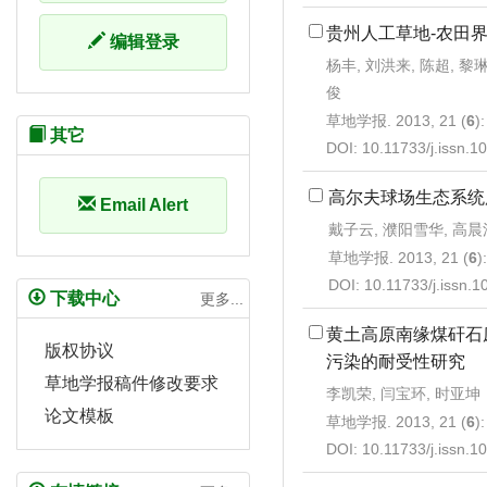
贵州人工草地-农田
编辑登录
杨丰, 刘洪来, 陈超, 黎琳
俊
草地学报. 2013, 21 (
6
)
其它
DOI:
10.11733/j.issn.
高尔夫球场生态系统
Email Alert
戴子云, 濮阳雪华, 高晨
草地学报. 2013, 21 (
6
)
DOI:
10.11733/j.issn.
下载中心
更多...
黄土高原南缘煤矸石
版权协议
污染的耐受性研究
草地学报稿件修改要求
李凯荣, 闫宝环, 时亚坤
论文模板
草地学报. 2013, 21 (
6
)
DOI:
10.11733/j.issn.