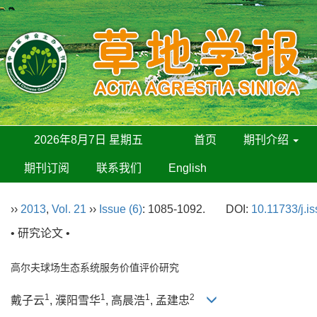
2026年8月7日 星期五
首页
期刊介绍
期刊订阅
联系我们
English
››
2013
,
Vol. 21
››
Issue (6)
: 1085-1092.
DOI:
10.11733/j.i
• 研究论文 •
高尔夫球场生态系统服务价值评价研究
1
1
1
2
戴子云
, 濮阳雪华
, 高晨浩
, 孟建忠