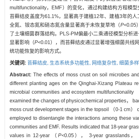
multifunctionality，EMF）的变化，通过构建
苔藓结皮盖度为61.1%，显著高于建植12年、建植3年的
全氮、铵态氮和硝态氮含量显著高于未恢复草地（
P
<0.
了土壤细菌群落结构。PLS-PM偏最小二乘通径模型分析
显著影响（
P
<0.01），而苔藓结皮通过显著增强细菌共
统功能恢复的影响方式。
关键词:
苔藓结皮,
生态系统多功能性,
网络复杂性,
细菌多样
Abstract:
The effects of moss crust on soil microbes and 
different planting ages on the Qinghai-Xizang Plateau r
microbial communities and ecosystem multifunctionality
examined the changes of physicochemical properties， ba
moss crust development stages in the topsoil （0-1 cm） 
employed to disentangle the interactions among these vari
communities and EMF. Results indicated that 18-year gra
values in 12-year （
P<
0.05）， 3-year grasslands， an