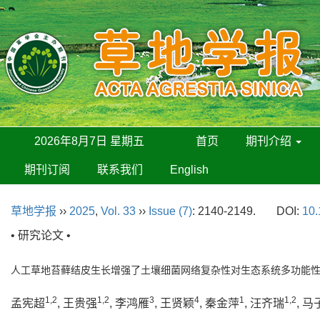
2026年8月7日 星期五
首页
期刊介绍
期刊订阅
联系我们
English
草地学报
››
2025
,
Vol. 33
››
Issue (7)
: 2140-2149.
DOI:
10.
• 研究论文 •
人工草地苔藓结皮生长增强了土壤细菌网络复杂性对生态系统多功能
1,2
1,2
3
4
1
1,2
孟宪超
, 王贵强
, 李鸿雁
, 王贤颖
, 秦金萍
, 汪齐瑞
, 