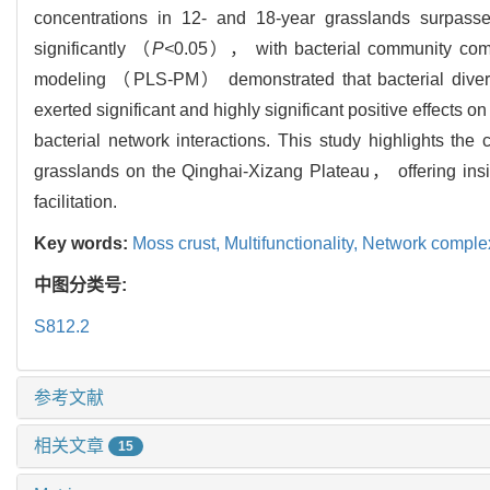
concentrations in 12- and 18-year grasslands surpasse
significantly （
P<
0.05）， with bacterial community composi
modeling （PLS-PM） demonstrated that bacterial diver
exerted significant and highly significant positive effects
bacterial network interactions. This study highlights the c
grasslands on the Qinghai-Xizang Plateau， offering insigh
facilitation.
Key words:
Moss crust,
Multifunctionality,
Network complex
中图分类号:
S812.2
参考文献
相关文章
15