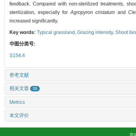
feedback. Compared with non-sterilized treatments, sho
sterilization, especially for
Agropyron cristatum
and
Cle
increased significantly.
Key words:
Typical grassland,
Grazing intensity,
Shoot bi
中图分类号:
S154.4
参考文献
相关文章
15
Metrics
本文评价
京I