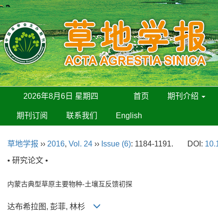
2026年8月6日 星期四
首页
期刊介绍
期刊订阅
联系我们
English
草地学报
››
2016
,
Vol. 24
››
Issue (6)
: 1184-1191.
DOI:
10.
• 研究论文 •
内蒙古典型草原主要物种-土壤互反馈初探
达布希拉图, 彭菲, 林杉