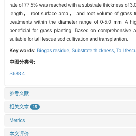
rate of 77.5% was reached with a substrate thickness of 3.
length， root surface area， and root volume of grass tr
treatments within the diameter range of 0-5.0 mm. A hig
beneficial for grass planting. Based on comprehensive 
suitable for tall fescue sod cultivation and transplantion.
Key words:
Biogas residue,
Substrate thickness,
Tall fesc
中图分类号:
S688.4
参考文献
相关文章
15
Metrics
本文评价