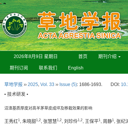
2026年8月9日 星期日
首页
期刊介绍
期刊订阅
联系我们
English
草地学报
››
2025
,
Vol. 33
››
Issue (5)
: 1686-1693.
DOI:
10.
• 技术研发 •
沼渣基质厚度对高羊茅草皮成坪及移栽效果的影响
1
1,2
1,2
1,2
1
1
王秀红
, 朱晓甜
, 张慧慧
, 刘珍伶
, 王保平
, 周静
, 张纪