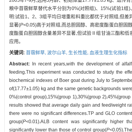
2005年7-9月,选用3月龄、初始体重17.77±1.05 kg、
粮中苜蓿鲜草替代水平分别为0%(对照组)、15%(试验1组)、3
明:试验1、2、3组平均日增重和料重比都优于对照组,但差
显著(
P
<0.05)高于对照组,而总胆固醇、高密度酯蛋白胆固
度酯蛋白胆固醇含量差异不显著,但试验Ⅱ组甘油三酯和低密
应用。
关键词:
苜蓿鲜草,
波尔山羊,
生长性能,
血液生理生化指标
Abstract:
In recent years,with the development of alfal
feeding.This experiment was conducted to study the effe
biochemical indexes of Boer goat during July to September
of(17.77±1.05) kg and the same genetic backgrounds were r
0%(control group),15%(group 1),30%(group 2),45%(group 3
results showed that average daily gain and feed/weight rat
there were no significant differences.TP and GLO content
group(
P
<0.01).ALB content was significantly higher th
significantly lower than those of control group(
P
<0.05).The