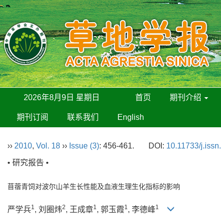
2026年8月9日 星期日
首页
期刊介绍
期刊订阅
联系我们
English
››
2010
,
Vol. 18
››
Issue (3)
: 456-461.
DOI:
10.11733/j.iss
• 研究报告 •
苜蓿青饲对波尔山羊生长性能及血液生理生化指标的影响
1
2
1
1
1
严学兵
, 刘圈炜
, 王成章
, 郭玉霞
, 李德峰