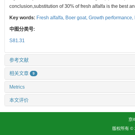
conclusion,substitution of 30% of fresh alfalfa is the best 
Key words:
Fresh alfalfa,
Boer goat,
Growth performance,
中图分类号:
S81.31
参考文献
相关文章
9
Metrics
本文评价
京I
版权所有 ©