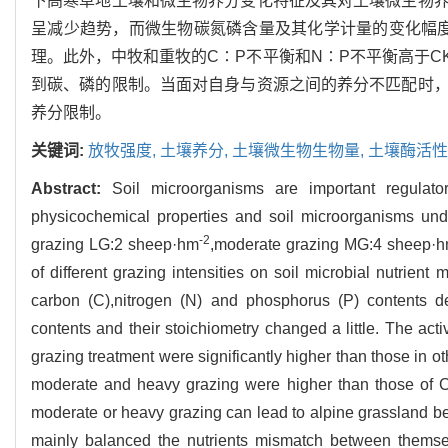
下高寒草地土壤和微生物养分变化特征及其对土壤微生物
呈减少趋势，而微生物碳氮磷含量及其化学计量的变化幅度
理。此外，中牧和重牧的C∶P不平衡和N∶P不平衡高于C
到碳、磷的限制。当面对自身与资源之间的养分不匹配时
养分限制。
关键词:
放牧强度,
土壤养分,
土壤微生物生物量,
土壤酶活性
Abstract:
Soil microorganisms are important regulator
physicochemical properties and soil microorganisms under
-2
grazing LG:2 sheep·hm
,moderate grazing MG:4 sheep·
of different grazing intensities on soil microbial nutrien
carbon (C),nitrogen (N) and phosphorus (P) contents d
contents and their stoichiometry changed a little. The act
grazing treatment were significantly higher than those in o
moderate and heavy grazing were higher than those of C
moderate or heavy grazing can lead to alpine grassland be
mainly balanced the nutrients mismatch between themse