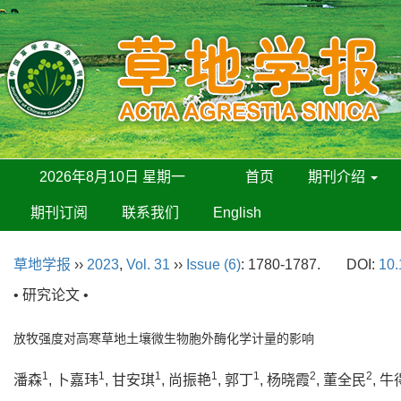
2026年8月10日 星期一
首页
期刊介绍
期刊订阅
联系我们
English
草地学报
››
2023
,
Vol. 31
››
Issue (6)
: 1780-1787.
DOI:
10.
• 研究论文 •
放牧强度对高寒草地土壤微生物胞外酶化学计量的影响
1
1
1
1
1
2
2
潘森
, 卜嘉玮
, 甘安琪
, 尚振艳
, 郭丁
, 杨晓霞
, 董全民
, 