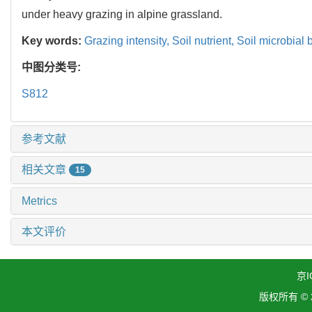
under heavy grazing in alpine grassland.
Key words:
Grazing intensity,
Soil nutrient,
Soil microbial
中图分类号:
S812
参考文献
相关文章
15
Metrics
本文评价
京I
版权所有 ©