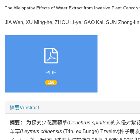
The Allelopathy Effects of Water Extract from Invasive Plant
Cenchrus
JIA Wen, XU Ming-he, ZHOU Li-ye, GAO Kai, SUN Zhong-l
PDF
156
摘要/Abstract
摘要：
为探究少花蒺藜草(
Cenchrus spinifex
)的入侵对紫花
羊草(
Leymus chinensis
(Trin. ex Bunge) Tz