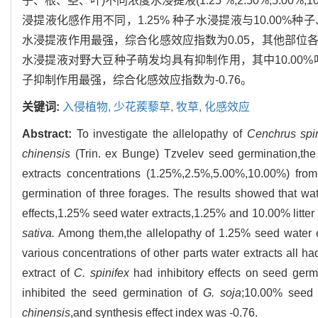
子、根、茎、叶)不同浓度水浸提液(1.25 %,2.50%,5.
浸提液化感作用不同，1.25% 种子水浸提液与10.00%
水浸提液作用最强，综合化感效应指数为0.05，其他部
水浸提液对野大豆种子萌发均具有抑制作用，其中10.00%
子抑制作用最强，综合化感效应指数为-0.76。
关键词:
入侵植物,
少花蒺藜草,
牧草,
化感效应
Abstract:
To investigate the allelopathy of
Cenchrus spin
chinensis
(Trin. ex Bunge) Tzvelev seed germination,the 
extracts concentrations (1.25%,2.5%,5.00%,10.00%) from di
germination of three forages. The results showed that wate
effects,1.25% seed water extracts,1.25% and 10.00% litter
sativa.
Among them,the allelopathy of 1.25% seed water ex
various concentrations of other parts water extracts all ha
extract of
C. spinifex
had inhibitory effects on seed germ
inhibited the seed germination of
G. soja
;10.00% seed w
chinensis
,and synthesis effect index was -0.76.