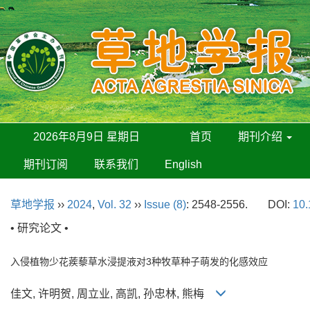
2026年8月9日 星期日
首页
期刊介绍
期刊订阅
联系我们
English
草地学报
››
2024
,
Vol. 32
››
Issue (8)
: 2548-2556.
DOI:
10.
• 研究论文 •
入侵植物少花蒺藜草水浸提液对3种牧草种子萌发的化感效应
佳文, 许明贺, 周立业, 高凯, 孙忠林, 熊梅