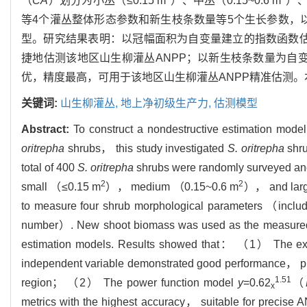
（
CA
）划分为小丛（≤0.15 m
）、中丛（0.15~0.6 m
）、
等4个灌丛整体形态参数和新生枝条数量等5个生长参数，以
型。研究结果表明：以冠幅面积为自变量建立的指数函数
捷地估测该地区山生柳灌丛ANPP；以新生枝条数量为自
优，精度最高，可用于该地区山生柳灌丛ANPP精准估测
关键词:
山生柳灌丛,
地上净初级生产力,
估测模型
Abstract:
To construct a nondestructive estimation mod
oritrepha
shrubs， this study investigated
S. oritrepha
shru
total of 400
S. oritrepha
shrubs were randomly surveyed an
2
2
small （≤0.15 m
）， medium （0.15~0.6 m
）， and lar
to measure four shrub morphological parameters （inclu
number）. New shoot biomass was used as the measured
estimation models. Results showed that： （1） The ex
independent variable demonstrated good performance， pro
1.51
region； （2） The power function model
y
=0.62
（
x
metrics with the highest accuracy， suitable for precise AN