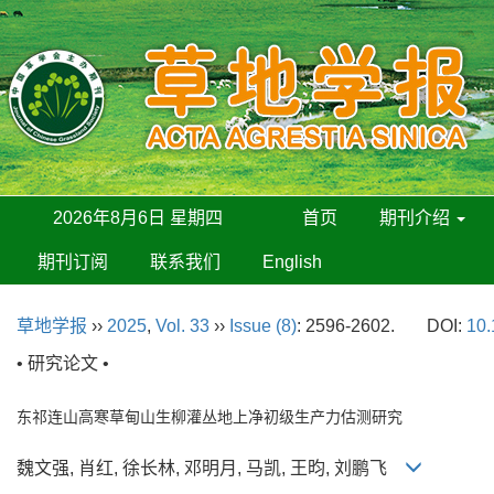
2026年8月6日 星期四
首页
期刊介绍
期刊订阅
联系我们
English
草地学报
››
2025
,
Vol. 33
››
Issue (8)
: 2596-2602.
DOI:
10.
• 研究论文 •
东祁连山高寒草甸山生柳灌丛地上净初级生产力估测研究
魏文强, 肖红, 徐长林, 邓明月, 马凯, 王昀, 刘鹏飞