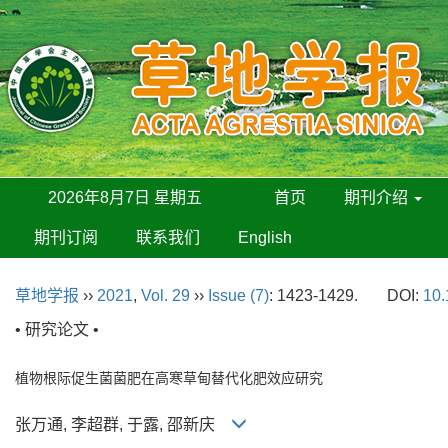
2026年8月7日 星期五
首页
期刊介绍
期刊订阅
联系我们
English
草地学报
››
2021
,
Vol. 29
››
Issue (7)
: 1423-1429.
DOI:
10.
• 研究论文 •
植物根际促生菌菌肥在高寒草甸替代化肥效应研究
张万通, 李超群, 于露, 邵新庆