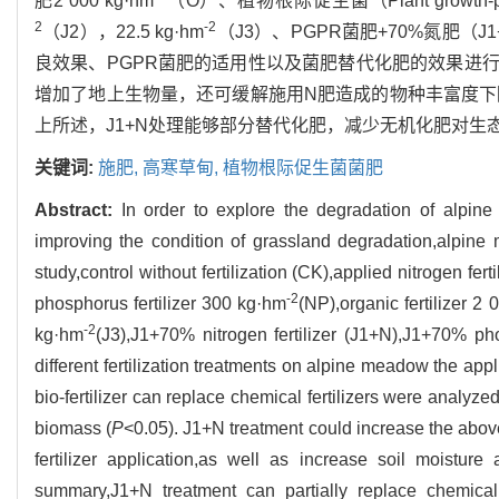
肥2 000 kg·hm
（O）、植物根际促生菌（Plant growth-prom
2
-2
（J2），22.5 kg·hm
（J3）、PGPR菌肥+70%氮肥（
良效果、PGPR菌肥的适用性以及菌肥替代化肥的效果进
增加了地上生物量，还可缓解施用N肥造成的物种丰富度下
上所述，J1+N处理能够部分替代化肥，减少无机化肥对生
关键词:
施肥,
高寒草甸,
植物根际促生菌菌肥
Abstract:
In order to explore the degradation of alpine
improving the condition of grassland degradation,alpine
study,control without fertilization (CK),applied nitrogen fer
-2
phosphorus fertilizer 300 kg·hm
(NP),organic fertilizer 2
-2
kg·hm
(J3),J1+70% nitrogen fertilizer (J1+N),J1+70% ph
different fertilization treatments on alpine meadow the app
bio-fertilizer can replace chemical fertilizers were analyz
biomass (
P
<0.05). J1+N treatment could increase the abov
fertilizer application,as well as increase soil moisture 
summary,J1+N treatment can partially replace chemical f