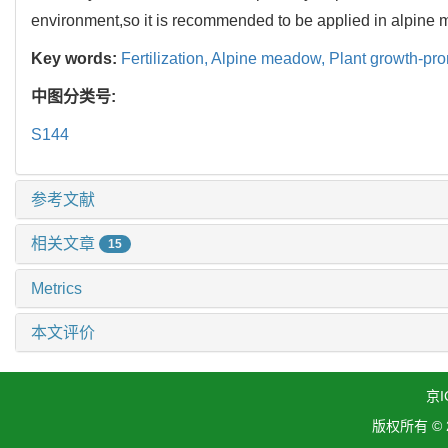
environment,so it is recommended to be applied in alpine
Key words:
Fertilization,
Alpine meadow,
Plant growth-prom
中图分类号:
S144
参考文献
相关文章
15
Metrics
本文评价
京I
版权所有 ©