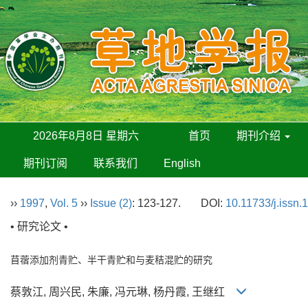
2026年8月8日 星期六
首页
期刊介绍
期刊订阅
联系我们
English
››
1997
,
Vol. 5
››
Issue (2)
: 123-127.
DOI:
10.11733/j.issn
• 研究论文 •
苜蓿添加剂青贮、半干青贮和与麦秸混贮的研究
蔡敦江, 周兴民, 朱廉, 冯元琳, 杨丹霞, 王继红