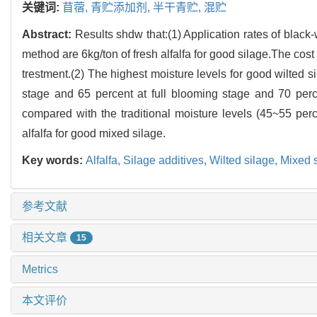
关键词:
苜蓿,
青贮添加剂,
半干青贮,
混贮
Abstract:
Results shdw that:(1) Application rates of blac
method are 6kg/ton of fresh alfalfa for good silage.The cos
trestment.(2) The highest moisture levels for good wilted 
stage and 65 percent at full blooming stage and 70 perc
compared with the traditional moisture levels (45~55 perc
alfalfa for good mixed silage.
Key words:
Alfalfa,
Silage additives,
Wilted silage,
Mixed 
参考文献
相关文章
15
Metrics
本文评价