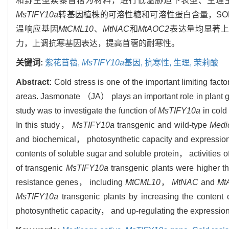
和野生型蒺藜苜蓿为材料，进行低温胁迫下表型、生理
MsTIFY10a
转基因植株的可溶性糖和可溶性蛋白含量，SO
温响应基因
MtCML10
、
MtNAC
和
MtAOC2
表达量均显著
力，上调抗寒基因表达，提高苜蓿的耐寒性。
关键词:
紫花苜蓿,
MsTIFY10a
基因,
抗寒性,
生理,
茉莉酸
Abstract:
Cold stress is one of the important limiting factor
areas. Jasmonate （JA） plays an important role in plant g
study was to investigate the function of
MsTIFY10a
in
cold
In this study，
MsTIFY10a
transgenic and wild-type
Medi
and biochemical， photosynthetic capacity and expression l
contents of soluble sugar and soluble protein， activiti
of transgenic
MsTIFY10a
transgenic plants were higher th
resistance genes， including
MtCML10
，
MtNAC
and
Mt
MsTIFY10a
transgenic plants by increasing the content
photosynthetic capacity， and up-regulating the expression 