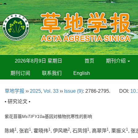
2026年8月9日 星期日
首页
期刊介绍
期刊订阅
联系我们
English
草地学报
››
2025
,
Vol. 33
››
Issue (9)
: 2786-2795.
DOI:
10.
• 研究论文 •
紫花苜蓿
MsTIFY10a
基因对植物抗寒性的影响
1
1
1
2
1
1
1
陈崎
, 张岩
, 霍晓伟
, 伊风艳
, 石凤翎
, 高翠萍
, 栗振义
, 