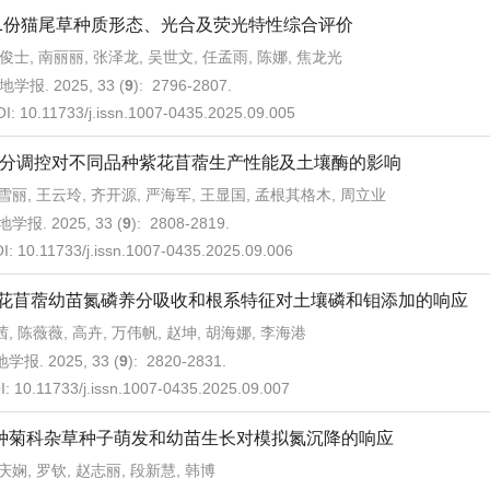
21份猫尾草种质形态、光合及荧光特性综合评价
俊士, 南丽丽, 张泽龙, 吴世文, 任孟雨, 陈娜, 焦龙光
地学报. 2025, 33 (
9
): 2796-2807.
OI:
10.11733/j.issn.1007-0435.2025.09.005
分调控对不同品种紫花苜蓿生产性能及土壤酶的影响
雪丽, 王云玲, 齐开源, 严海军, 王显国, 孟根其格木, 周立业
学报. 2025, 33 (
9
): 2808-2819.
I:
10.11733/j.issn.1007-0435.2025.09.006
花苜蓿幼苗氮磷养分吸收和根系特征对土壤磷和钼添加的响应
, 陈薇薇, 高卉, 万伟帆, 赵坤, 胡海娜, 李海港
学报. 2025, 33 (
9
): 2820-2831.
I:
10.11733/j.issn.1007-0435.2025.09.007
种菊科杂草种子萌发和幼苗生长对模拟氮沉降的响应
庆娴, 罗钦, 赵志丽, 段新慧, 韩博