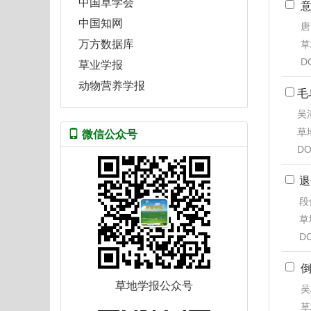
中国草学会
中国知网
唐
万方数据库
草
D
草业学报
动物营养学报
毛
吴沛
草地
微信公众号
DO
退
段
草地
DO
草地学报公众号
吴
草