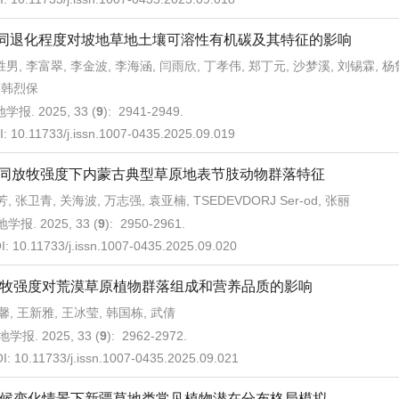
同退化程度对坡地草地土壤可溶性有机碳及其特征的影响
男, 李富翠, 李金波, 李海涵, 闫雨欣, 丁孝伟, 郑丁元, 沙梦溪, 刘锡霖, 杨
, 韩烈保
学报. 2025, 33 (
9
): 2941-2949.
I:
10.11733/j.issn.1007-0435.2025.09.019
同放牧强度下内蒙古典型草原地表节肢动物群落特征
, 张卫青, 关海波, 万志强, 袁亚楠, TSEDEVDORJ Ser-od, 张丽
学报. 2025, 33 (
9
): 2950-2961.
I:
10.11733/j.issn.1007-0435.2025.09.020
牧强度对荒漠草原植物群落组成和营养品质的影响
馨, 王新雅, 王冰莹, 韩国栋, 武倩
学报. 2025, 33 (
9
): 2962-2972.
I:
10.11733/j.issn.1007-0435.2025.09.021
候变化情景下新疆草地类常见植物潜在分布格局模拟