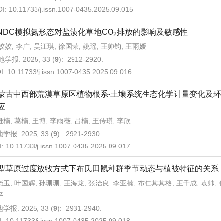
OI:
10.11733/j.issn.1007-0435.2025.09.015
NDC模拟氮形态对盐渍化草地CO
排放的影响及敏感性
2
姣姣, 李广, 吴江琪, 徐国荣, 姚瑶, 王帅钧, 王雨媛
学报. 2025, 33 (
9
): 2912-2920.
I:
10.11733/j.issn.1007-0435.2025.09.016
蒙古中西部荒漠草原区植物根系-土壤系统生态化学计量变化及
应
楠, 葛楠, 王博, 李雨薇, 吕楠, 王传琪, 李欣
学报. 2025, 33 (
9
): 2921-2930.
I:
10.11733/j.issn.1007-0435.2025.09.017
型草原过度放牧方式下布氏田鼠种群季节动态与植被特征的关系
玉, 叶国辉, 孙珊珊, 王海龙, 张治良, 李亚楠, 布仁其其格, 王千成, 袁帅, 
平
学报. 2025, 33 (
9
): 2931-2940.
I:
10.11733/j.issn.1007-0435.2025.09.018