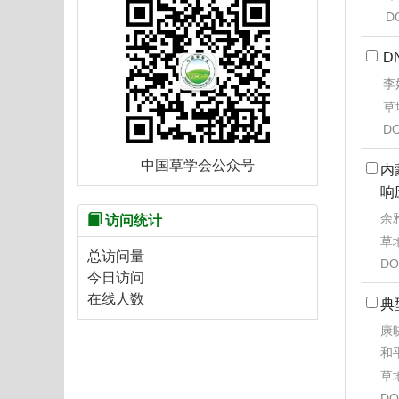
D
D
李
草地
DO
中国草学会公众号
内
响
余雅
访问统计
草地
总访问量
DO
今日访问
在线人数
典
康晓
和
草地
DO