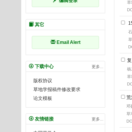
编辑登录
草地
DO
其它
石
草
Email Alert
D
复
下载中心
更多...
杨
草地
版权协议
DO
草地学报稿件修改要求
荒
论文模板
邓
草地
友情链接
更多...
DO