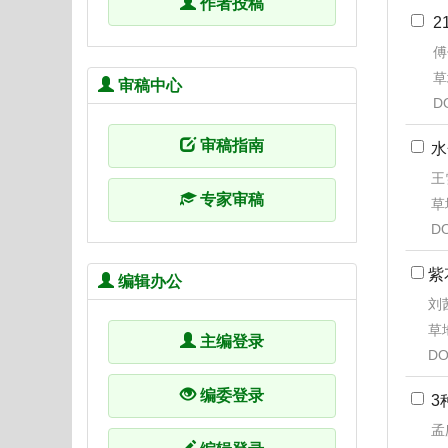
作者投稿
傅
草
审稿中心
D
审稿指南
水
王
专家审稿
草地
DO
紫
编辑办公
刘茜
草地
主编登录
DO
编委登录
3
孟