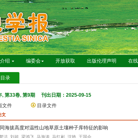
刊介绍
编委会
开放获取
出版伦理声明
在
期目录
年, 第33卷, 第9期
刊出日期：2025-09-15
面文件
目录文件
论文
同海拔高度对温性山地草原土壤种子库特征的影响
梦洁, 刘超, 梁鸿飞, 马海涛, 马红彬, 沈艳, 王国会