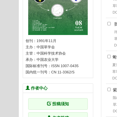
草地
DO
许
草
创刊：1991年11月
D
主办：中国草学会
主管：中国科学技术协会
匍
承办：中国农业大学
夏
国际标准刊号：ISSN 1007-0435
草地
国内统一刊号：CN 11-3362/S
DO
作者中心
紫
陈
投稿须知
草
D