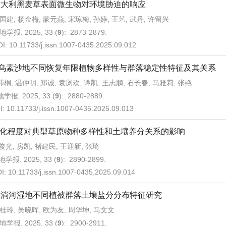
意大利黑麦草表面微生物对环境胁迫的响应
国建, 杨金梅, 蒙元燕, 宋琼梅, 孙婷, 王艺, 武丹, 许留兴
地学报. 2025, 33 (
9
): 2873-2879.
OI:
10.11733/j.issn.1007-0435.2025.09.012
乌素沙地不同恢复年限植物多样性与群落稳定性特征及其关系
桐, 温仲明, 郑诚, 袁浏欢, 谭凯, 王志鹏, 石长春, 马雅莉, 张艳
学报. 2025, 33 (
9
): 2880-2889.
I:
10.11733/j.issn.1007-0435.2025.09.013
化程度对典型草原物种多样性和土壤养分关系的影响
俊光, 房凯, 褚建民, 王迎新, 张琦
学报. 2025, 33 (
9
): 2890-2899.
I:
10.11733/j.issn.1007-0435.2025.09.014
倒淌河湿地不同植被群落土壤盐分分布特征研究
桂玲, 吴晓晖, 欧为友, 周华坤, 马文文
地学报. 2025, 33 (
9
): 2900-2911.