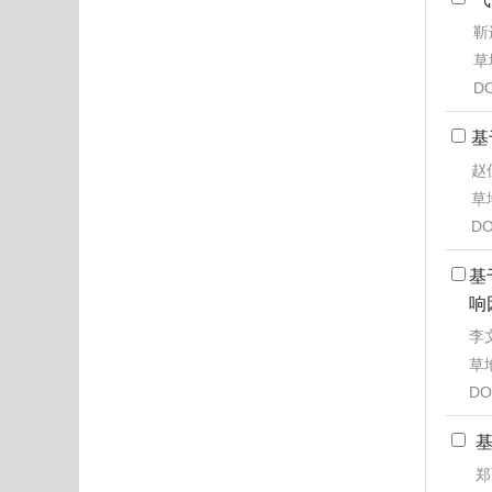
靳
草地
DO
基
赵
草地
DO
基
响
李文
草地
DO
基
郑