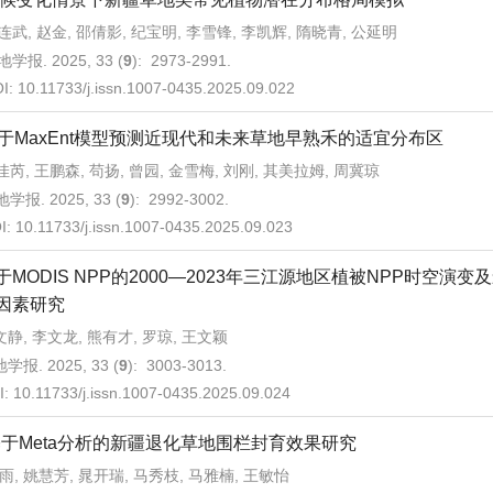
连武, 赵金, 邵倩影, 纪宝明, 李雪锋, 李凯辉, 隋晓青, 公延明
学报. 2025, 33 (
9
): 2973-2991.
I:
10.11733/j.issn.1007-0435.2025.09.022
于MaxEnt模型预测近现代和未来草地早熟禾的适宜分布区
佳芮, 王鹏森, 苟扬, 曾园, 金雪梅, 刘刚, 其美拉姆, 周冀琼
学报. 2025, 33 (
9
): 2992-3002.
I:
10.11733/j.issn.1007-0435.2025.09.023
于MODIS NPP的2000—2023年三江源地区植被NPP时空演变
因素研究
静, 李文龙, 熊有才, 罗琼, 王文颖
学报. 2025, 33 (
9
): 3003-3013.
I:
10.11733/j.issn.1007-0435.2025.09.024
于Meta分析的新疆退化草地围栏封育效果研究
雨, 姚慧芳, 晁开瑞, 马秀枝, 马雅楠, 王敏怡