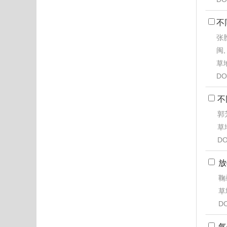
不
张胜
闽
草地
DO
不
郭芳
草地
DO
放
鞠
草地
DO
气