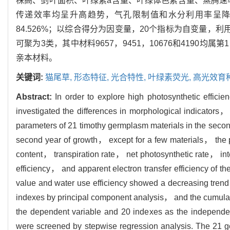
株高、剑叶面积、叶绿素a含量、叶绿体色素含量、蒸腾速
传递效率均呈升高趋势，气孔限制值和水分利用率呈降
84.526%；以综合得分为因变量，20个指标为自变量，
可聚为3类，其中材料9657，9451，10676和419
亲本材料。
关键词:
猫尾草,
形态特征,
光合特性,
叶绿素荧光,
高光效育
Abstract:
In order to explore high photosynthetic effici
investigated the differences in morphological indicator
parameters of 21 timothy germplasm materials in the secon
second year of growth， except for a few materials， the 
content， transpiration rate， net photosynthetic rate， int
efficiency， and apparent electron transfer efficiency of t
value and water use efficiency showed a decreasing trend 
indexes by principal component analysis， and the cumulat
the dependent variable and 20 indexes as the independe
were screened by stepwise regression analysis. The 21 g