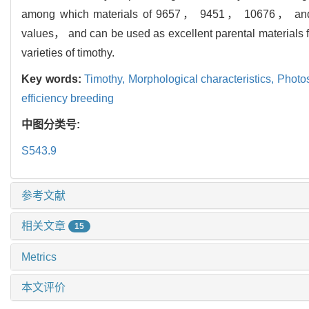
among which materials of 9657， 9451， 10676， and 419
values， and can be used as excellent parental materials f
varieties of timothy.
Key words:
Timothy,
Morphological characteristics,
Photos
efficiency breeding
中图分类号:
S543.9
参考文献
相关文章
15
Metrics
本文评价