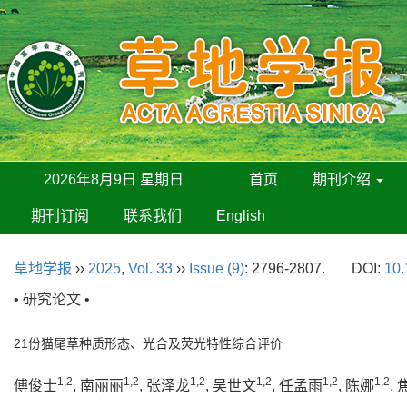
2026年8月9日 星期日
首页
期刊介绍
期刊订阅
联系我们
English
草地学报
››
2025
,
Vol. 33
››
Issue (9)
: 2796-2807.
DOI:
10.
• 研究论文 •
21份猫尾草种质形态、光合及荧光特性综合评价
1,2
1,2
1,2
1,2
1,2
1,2
傅俊士
, 南丽丽
, 张泽龙
, 吴世文
, 任孟雨
, 陈娜
,