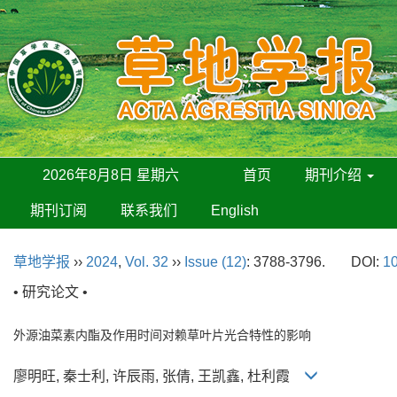
2026年8月8日 星期六
首页
期刊介绍
期刊订阅
联系我们
English
草地学报
››
2024
,
Vol. 32
››
Issue (12)
: 3788-3796.
DOI:
10
• 研究论文 •
外源油菜素内酯及作用时间对赖草叶片光合特性的影响
廖明旺, 秦士利, 许辰雨, 张倩, 王凯鑫, 杜利霞