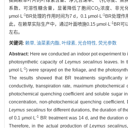
提高赖草叶片的叶绿素含量、净光合速率、气孔导度、蒸腾
系数、可溶性糖含量，显著降低了胞间CO
浓度、非光化
2
-1
-1
μmol·L
BR处理的作用时间为7 d，0.1 μmol·L
BR处理作用时
-1
此，在赖草实际生产中，通过叶面喷施0.15 μmol·L
BR可
左右。
关键词:
赖草,
油菜素内酯,
叶绿素,
光合特性,
荧光参数
Abstract:
Here we conducted an indoor pot experiment to in
photosynthetic capacity of
Leymus secalinus
leaves. In t
-1
μmol·L
) were sprayed on the foliage, and the photosynth
The results showed that BR treatments significantly in
conductivity, transpiration rate, maximum photochemical
photochemical quenching coefficient and soluble sugar i
concentration, non-photochemical quenching coefficient. D
Leymus secalinus
for different durations, the duration of th
-1
of 0.1 μmol·L
BR treatment was 14 d, and the duration of
Therefore, in the actual production of
Leymus secalinus