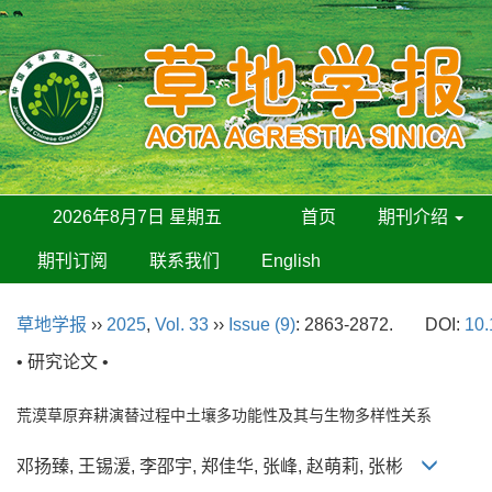
2026年8月7日 星期五
首页
期刊介绍
期刊订阅
联系我们
English
草地学报
››
2025
,
Vol. 33
››
Issue (9)
: 2863-2872.
DOI:
10.
• 研究论文 •
荒漠草原弃耕演替过程中土壤多功能性及其与生物多样性关系
邓扬臻, 王锡湲, 李邵宇, 郑佳华, 张峰, 赵萌莉, 张彬