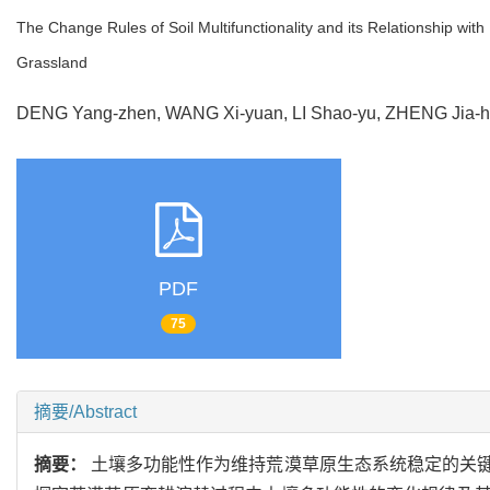
The Change Rules of Soil Multifunctionality and its Relationship w
Grassland
DENG Yang-zhen, WANG Xi-yuan, LI Shao-yu, ZHENG Jia
PDF
75
摘要/Abstract
摘要：
土壤多功能性作为维持荒漠草原生态系统稳定的关