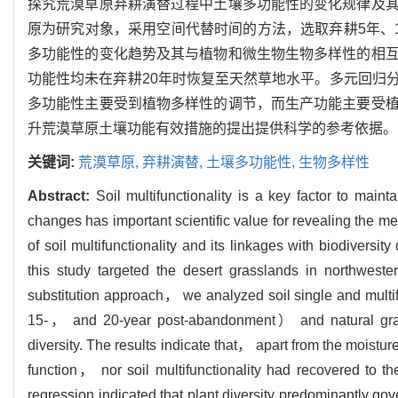
探究荒漠草原弃耕演替过程中土壤多功能性的变化规律及
原为研究对象，采用空间代替时间的方法，选取弃耕5年、
多功能性的变化趋势及其与植物和微生物生物多样性的相
功能性均未在弃耕20年时恢复至天然草地水平。多元回归
多功能性主要受到植物多样性的调节，而生产功能主要受
升荒漠草原土壤功能有效措施的提出提供科学的参考依据。
关键词:
荒漠草原,
弃耕演替,
土壤多功能性,
生物多样性
Abstract:
Soil multifunctionality is a key factor to main
changes has important scientific value for revealing the me
of soil multifunctionality and its linkages with biodiver
this study targeted the desert grasslands in northwe
substitution approach， we analyzed soil single and mul
15-， and 20-year post-abandonment） and natural grass
diversity. The results indicate that， apart from the moistu
function， nor soil multifunctionality had recovered to th
regression indicated that plant diversity predominantly gov