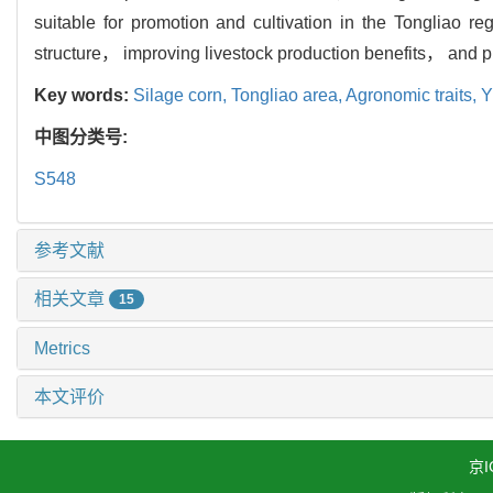
suitable for promotion and cultivation in the Tongliao re
structure， improving livestock production benefits， and pr
Key words:
Silage corn,
Tongliao area,
Agronomic traits,
Y
中图分类号:
S548
参考文献
相关文章
15
Metrics
本文评价
京I