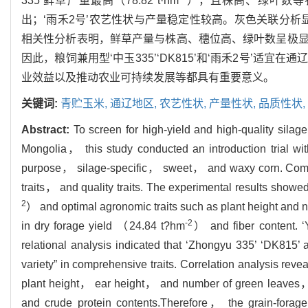
335’鲜草产量最高（78.82 t·hm
），且株高、绿叶数等农艺性
出；‘雨禾2号’农艺性状与产量稳定性较高。灰色关联分析显示，
相关性分析表明，鲜草产量与株高、穗位高、绿叶数呈极
因此，粮饲兼用型‘中玉335’‘DK815’和‘雨禾2号’
业效益以及推动农业可持续发展等都具有重要意义。
关键词:
青贮玉米,
通辽地区,
农艺性状,
产量性状,
品质性状,
Abstract:
To screen for high-yield and high-quality sila
Mongolia， this study conducted an introduction trial wit
purpose， silage-specific， sweet， and waxy corn. Compr
traits， and quality traits. The experimental results show
2
） and optimal agronomic traits such as plant height and
-2
in dry forage yield （24.84 t?hm
） and fiber content. ‘Y
relational analysis indicated that ‘Zhongyu 335’ ‘DK815’ 
variety” in comprehensive traits. Correlation analysis revea
plant height， ear height， and number of green leaves， wh
and crude protein contents.Therefore， the grain-forage