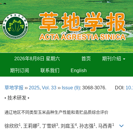
2026年8月8日 星期六
首页
期刊介绍
期刊订阅
联系我们
English
草地学报
››
2025
,
Vol. 33
››
Issue (9)
: 3068-3076.
DOI:
10.
• 技术研发 •
通辽地区不同类型玉米品种生产性能和青贮品质综合评价
1
2
3
4
1
1
徐欣欣
, 王莉娜
, 丁雪妍
, 刘庭玉
, 孙志强
, 马西青