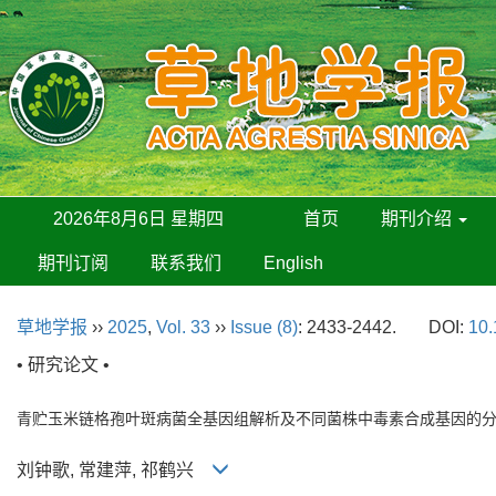
2026年8月6日 星期四
首页
期刊介绍
期刊订阅
联系我们
English
草地学报
››
2025
,
Vol. 33
››
Issue (8)
: 2433-2442.
DOI:
10.
• 研究论文 •
青贮玉米链格孢叶斑病菌全基因组解析及不同菌株中毒素合成基因的
刘钟歌, 常建萍, 祁鹤兴