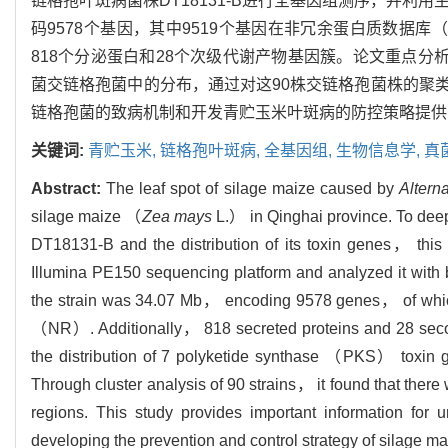
链格孢叶斑病菌株DT18131-B进行全基因组测序，并利用
码9578个基因，其中9519个基因在非冗余蛋白质数据库（Non-r
818个分泌蛋白和28个次级代谢产物基因簇。论文重点分
菌交链格孢菌中的分布，通过对这90株交链格孢菌株的聚
链格孢菌的致病机制和开发青贮玉米叶斑病的防控策略提供
关键词:
青贮玉米,
链格孢叶斑病,
全基因组,
生物信息学,
真
Abstract:
The leaf spot of silage maize caused by
Alterna
silage maize （
Zea mays
L.） in Qinghai province. To deep
DT18131-B and the distribution of its toxin genes， th
Illumina PE150 sequencing platform and analyzed it with 
the strain was 34.07 Mb， encoding 9578 genes， of whic
（NR）. Additionally， 818 secreted proteins and 28 second
the distribution of 7 polyketide synthase （PKS） toxin 
Through cluster analysis of 90 strains， it found that there
regions. This study provides important information fo
developing the prevention and control strategy of silage mai