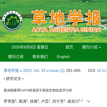
2026年8月9日 星期日
首页
期刊介绍
期刊订阅
联系我们
English
草地学报
››
2025
,
Vol. 33
››
Issue (2)
: 391-400.
DOI:
10.11
• 研究论文 •
美洲狼尾草GATA转录因子家族生物信息学分析
1
1
1
1
1
1,2
罗李旋
, 周涛
, 徐倩
, 卢蕊
, 刘宁芳
, 胡龙兴