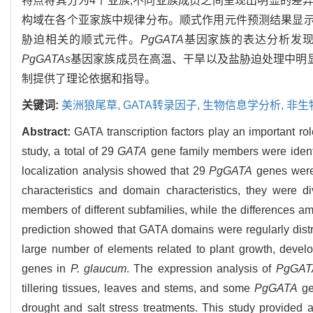
特点将其分为4个亚族,不同亚族成员之间呈现出明显的差异
构域在各个亚家族中规律分布。顺式作用元件预测结果显示
胁迫相关的顺式元件。
PgGATA
基因家族的表达分析发
PgGATAs
基因家族成员在高温、干旱以及盐胁迫处理中明显
制提供了理论依据和指导。
关键词:
美洲狼尾草,
GATA转录因子,
生物信息学分析,
非生
Abstract:
GATA transcription factors play an important ro
study, a total of 29
GATA
gene family members were identi
localization analysis showed that 29
PgGATA
genes were 
characteristics and domain characteristics, they were 
members of different subfamilies, while the differences a
prediction showed that GATA domains were regularly distri
large number of elements related to plant growth, devel
genes in
P. glaucum
. The expression analysis of
PgGAT
tillering tissues, leaves and stems, and some
PgGATA
ge
drought and salt stress treatments. This study provided a