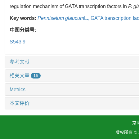
regulation mechanism of GATA transcription factors in
P. g
Key words:
Pennisetum glaucum
L.,
GATA transcription fac
中图分类号:
S543.9
参考文献
相关文章
15
Metrics
本文评价
京I
版权所有 ©