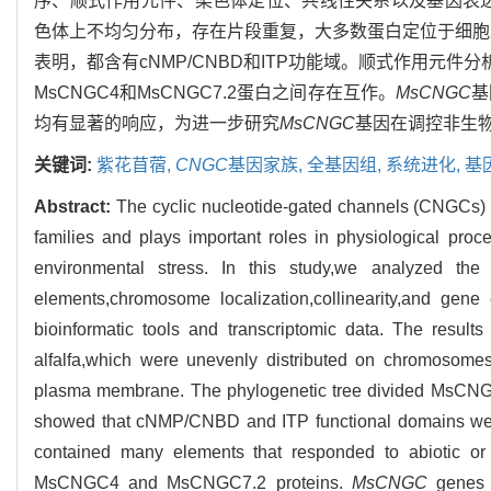
序、顺式作用元件、染色体定位、共线性关系以及基因表
色体上不均匀分布，存在片段重复，大多数蛋白定位于细胞质
表明，都含有cNMP/CNBD和ITP功能域。顺式作用元件分
MsCNGC4和MsCNGC7.2蛋白之间存在互作。
MsCNGC
基
均有显著的响应，为进一步研究
MsCNGC
基因在调控非生
关键词:
紫花苜蓿,
CNGC
基因家族,
全基因组,
系统进化,
基
Abstract:
The cyclic nucleotide-gated channels (CNGCs) g
families and plays important roles in physiological pro
environmental stress. In this study,we analyzed the e
elements,chromosome localization,collinearity,and gene
bioinformatic tools and transcriptomic data. The resu
alfalfa,which were unevenly distributed on chromosomes
plasma membrane. The phylogenetic tree divided MsCNGCs
showed that cNMP/CNBD and ITP functional domains we
contained many elements that responded to abiotic or
MsCNGC4 and MsCNGC7.2 proteins.
MsCNGC
genes h