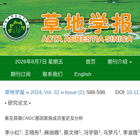
2026年8月7日 星期五
首页
期刊介绍
期刊订阅
联系我们
English
草地学报
››
2024
,
Vol. 32
››
Issue (2)
: 588-598.
DOI:
10.11
• 研究论文 •
紫花苜蓿
CNGC
基因家族成员鉴定及分析
1
1
1
1
1
1
1
李小红
, 王晓彤
, 麻旭霞
, 蔡文祺
, 冯学丽
, 马梦凡
, 李淑霞