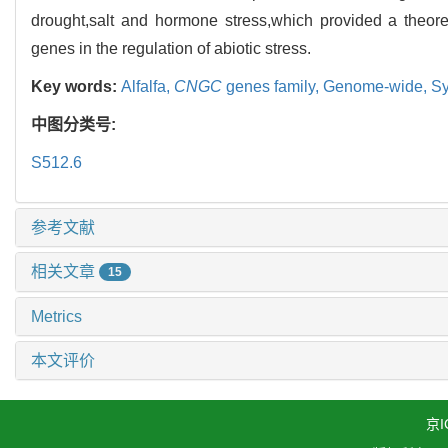
drought,salt and hormone stress,which provided a theoret
genes in the regulation of abiotic stress.
Key words:
Alfalfa,
CNGC
genes family,
Genome-wide,
Sy
中图分类号:
S512.6
参考文献
相关文章
15
Metrics
本文评价
京I