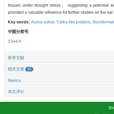
tissues under drought stress， suggesting a potential sig
provided a valuable reference for further studies on the oat
Key words:
Avena sativa
,
Tubby-like proteins,
Bioinformat
中图分类号:
S544.9
参考文献
相关文章
15
Metrics
本文评价
京I