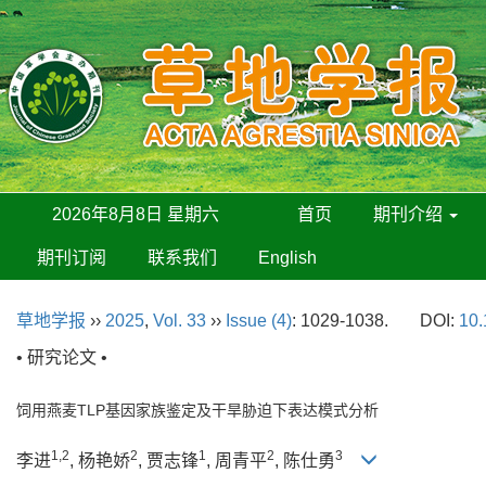
2026年8月8日 星期六
首页
期刊介绍
期刊订阅
联系我们
English
草地学报
››
2025
,
Vol. 33
››
Issue (4)
: 1029-1038.
DOI:
10.
• 研究论文 •
饲用燕麦TLP基因家族鉴定及干旱胁迫下表达模式分析
1,2
2
1
2
3
李进
, 杨艳娇
, 贾志锋
, 周青平
, 陈仕勇