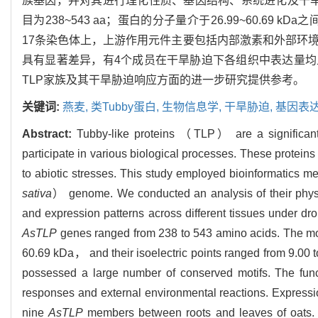
族基因，并对其进行理化性质、基因结构、系统进化及干
目为238~543 aa；蛋白的分子量介于26.99~60.69 
17条染色体上，上游作用元件主要包括内部激素和外部环
具有显著差异，有4个成员在干旱胁迫下各组织中表达量
TLP家族及其干旱胁迫响应方面的进一步研究提供参考。
关键词:
燕麦,
类Tubby蛋白,
生物信息学,
干旱胁迫,
基因表
Abstract:
Tubby-like proteins （TLP） are a significant 
participate in various biological processes. These protei
to abiotic stresses. This study employed bioinformatics m
sativa
） genome. We conducted an analysis of their phy
and expression patterns across different tissues under dro
AsTLP
genes ranged from 238 to 543 amino acids. The mol
60.69 kDa， and their isoelectric points ranged from 9.00
possessed a large number of conserved motifs. The funct
responses and external environmental reactions. Expression
nine
AsTLP
members between roots and leaves of oats. 