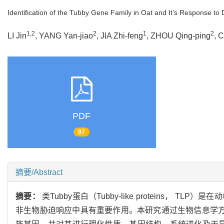
Identification of the Tubby Gene Family in Oat and It’s Response to
1,2
2
1
2
LI Jin
, YANG Yan-jiao
, JIA Zhi-feng
, ZHOU Qing-ping
, 
PDF
97
摘要/Abstract
摘要：
类Tubby蛋白（Tubby-like proteins
非生物胁迫响应中具有重要作用。本研究通过生物信息学