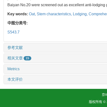
Baiyan No.20 were screened out as excellent anti-lodging ge
Key words:
Oat,
Stem characteristics,
Lodging,
Comprehen
中图分类号:
S543.7
参考文献
相关文章
15
Metrics
本文评价
京I
版权所有 ©