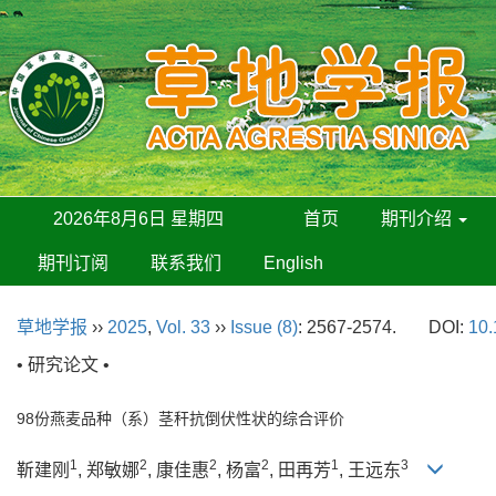
2026年8月6日 星期四
首页
期刊介绍
期刊订阅
联系我们
English
草地学报
››
2025
,
Vol. 33
››
Issue (8)
: 2567-2574.
DOI:
10.
• 研究论文 •
98份燕麦品种（系）茎秆抗倒伏性状的综合评价
1
2
2
2
1
3
靳建刚
, 郑敏娜
, 康佳惠
, 杨富
, 田再芳
, 王远东