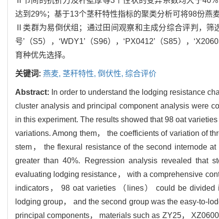
Ⅱ节间的抗折力及秆壁厚等3个性状的变异系数均大于40
达到29%；基于13个茎秆特性指标的聚类分析可将98份燕
Ⅱ类群为易倒伏组；通过田间观察和主成分综合评判，筛选出‘ZY25
号’（S5），‘WDY1’（S96），‘PX0412’（S85），‘
育种优先选择。
关键词:
燕麦,
茎秆特性,
倒伏性,
综合评价
Abstract:
In order to understand the lodging resistance ch
cluster analysis and principal component analysis were co
in this experiment. The results showed that 98 oat varieties 
variations. Among them， the coefficients of variation of th
stem， the flexural resistance of the second internode a
greater than 40%. Regression analysis revealed that st
evaluating lodging resistance， with a comprehensive contri
indicators， 98 oat varieties （lines） could be divided i
lodging group， and the second group was the easy-to-lod
principal components， materials such as ZY25， XZ