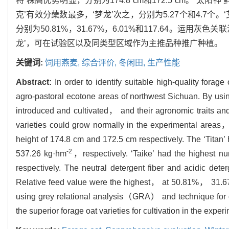
特’株高优势明显，分别为174.8 cm和172.5 cm。‘太阳神’
克’有效分蘖数最多，‘梦龙’次之，分别为5.27个和4.7
分别为50.81%，31.67%，6.01%和117.64。运用
龙’，可在试验区以及同类型区域作为主推品种推广种植。
关键词:
饲用燕麦,
综合评价,
冬闲田,
生产性能
Abstract:
In order to identify suitable high-quality forag
agro-pastoral ecotone areas of northwest Sichuan. By us
introduced and cultivated， and their agronomic traits and
varieties could grow normally in the experimental areas，
height of 174.8 cm and 172.5 cm respectively. The ‘Titan
-2
537.26 kg·hm
，
respectively. ‘Taike’ had the highest 
respectively. The neutral detergent fiber and acidic dete
Relative feed value were the highest， at 50.81%， 31.
using grey relational analysis（GRA） and technique for 
the superior forage oat varieties for cultivation in the expe