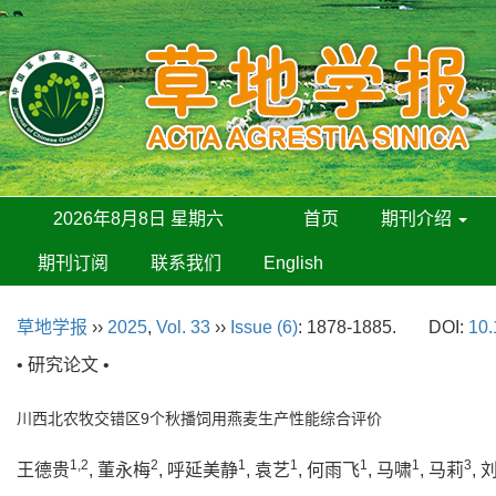
2026年8月8日 星期六
首页
期刊介绍
期刊订阅
联系我们
English
草地学报
››
2025
,
Vol. 33
››
Issue (6)
: 1878-1885.
DOI:
10.
• 研究论文 •
川西北农牧交错区9个秋播饲用燕麦生产性能综合评价
1,2
2
1
1
1
1
3
王德贵
, 董永梅
, 呼延美静
, 袁艺
, 何雨飞
, 马啸
, 马莉
, 