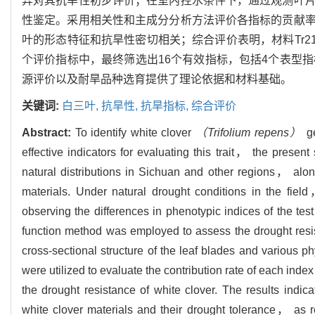
异对其抗旱性初步评价；在室内控水条件下，通过观测叶
性鉴定。采用相关性和主成分分析方法评价各指标的贡献
叶的形态特征和抗旱性密切相关；综合评价表明，材料Tr210，T
个评价指标中，最终筛选出16个有效指标，包括4个表型
源评价以及耐旱品种选育提供了理论依据和材料基础。
关键词:
白三叶,
抗旱性,
抗旱指标,
综合评价
Abstract:
To identify white clover
（Trifolium repens）
ge
effective indicators for evaluating this trait， the pres
natural distributions in Sichuan and other regions， along
materials. Under natural drought conditions in the fie
observing the differences in phenotypic indices of the tes
function method was employed to assess the drought resis
cross-sectional structure of the leaf blades and various 
were utilized to evaluate the contribution rate of each index
the drought resistance of white clover. The results indic
white clover materials and their drought tolerance， as r