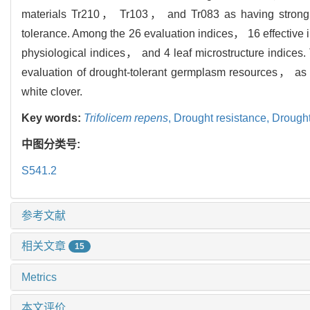
materials Tr210， Tr103， and Tr083 as having strong 
tolerance. Among the 26 evaluation indices， 16 effective
physiological indices， and 4 leaf microstructure indices. 
evaluation of drought-tolerant germplasm resources， as we
white clover.
Key words:
Trifolicem repens
,
Drought resistance,
Drought
中图分类号:
S541.2
参考文献
相关文章
15
Metrics
本文评价