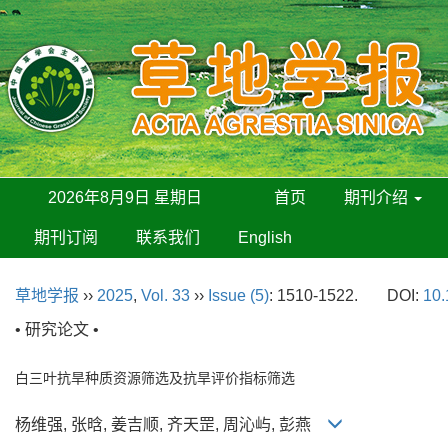
2026年8月9日 星期日
首页
期刊介绍
期刊订阅
联系我们
English
草地学报
››
2025
,
Vol. 33
››
Issue (5)
: 1510-1522.
DOI:
10.
• 研究论文 •
白三叶抗旱种质资源筛选及抗旱评价指标筛选
杨维强, 张晗, 姜吉顺, 齐天罡, 周沁屿, 彭燕