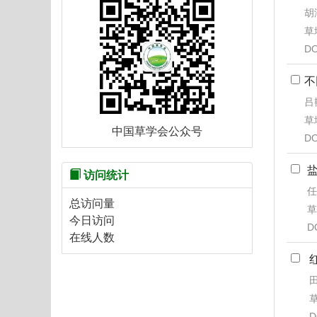
胡
草地
DO
不
吕
草地
中国草学会公众号
DO
访问统计
任
总访问量
草
今日访问
D
在线人数
田
草
D