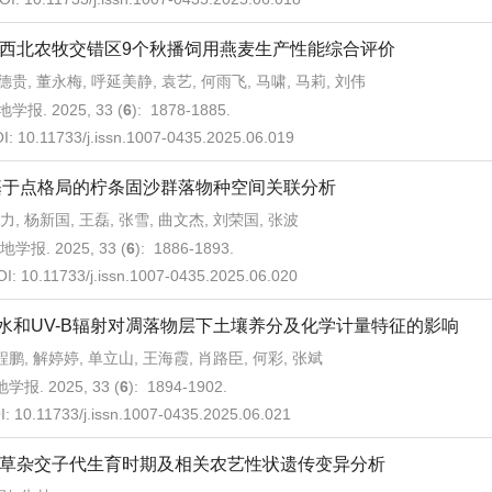
西北农牧交错区9个秋播饲用燕麦生产性能综合评价
德贵, 董永梅, 呼延美静, 袁艺, 何雨飞, 马啸, 马莉, 刘伟
学报. 2025, 33 (
6
): 1878-1885.
I:
10.11733/j.issn.1007-0435.2025.06.019
基于点格局的柠条固沙群落物种空间关联分析
力, 杨新国, 王磊, 张雪, 曲文杰, 刘荣国, 张波
地学报. 2025, 33 (
6
): 1886-1893.
OI:
10.11733/j.issn.1007-0435.2025.06.020
水和UV-B辐射对凋落物层下土壤养分及化学计量特征的影响
程鹏, 解婷婷, 单立山, 王海霞, 肖路臣, 何彩, 张斌
学报. 2025, 33 (
6
): 1894-1902.
I:
10.11733/j.issn.1007-0435.2025.06.021
草杂交子代生育时期及相关农艺性状遗传变异分析