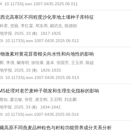
I:
10.11733/j.issn.1007-0435.2025.06.011
川西北高寒区不同程度沙化草地土壤种子库特征
科君, 贺丽, 李红霖, 邓东周, 鄢武先, 陈德朝
地学报. 2025, 33 (
6
): 1817-1825.
OI:
10.11733/j.issn.1007-0435.2025.06.012
植物激素对黄花苜蓿根尖向水性和向地性的影响
辉, 李倩, 阚海明, 徐恒康, 庞卓, 张国芳, 王玉祥, 陈超
地学报. 2025, 33 (
6
): 1826-1833.
OI:
10.11733/j.issn.1007-0435.2025.06.013
MS处理对老芒麦种子萌发和生理生化指标的影响
惠知, 廖志敏, 张哲, 谢文刚, 王召明, 刘志鹏
地学报. 2025, 33 (
6
): 1834-1842.
OI:
10.11733/j.issn.1007-0435.2025.06.014
藏高原不同燕麦品种粒色与籽粒功能营养成分关系分析