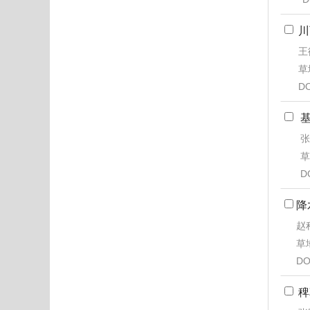
川
王
草地
DO
张
草
D
降
赵
草地
DO
稗