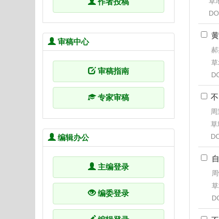
草地
作者投稿
DO
黄
审稿中心
郝
草
审稿指南
D
不
专家审稿
周
草地
DO
编辑办公
主编登录
周
草
编委登录
D