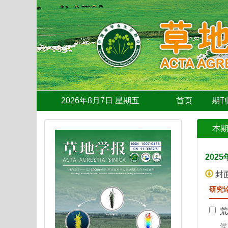
2026年8月7日 星期五
首页
期
本
2025
封
研究
荒
侯