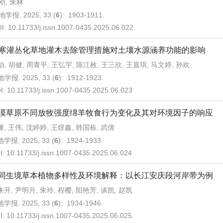
刚, 朱林
学报. 2025, 33 (
6
): 1903-1911.
I:
10.11733/j.issn.1007-0435.2025.06.022
寒灌丛化草地灌木去除管理措施对土壤水源涵养功能的影响
怡, 胡健, 周青平, 王弘宇, 陈江枚, 王三欣, 王嘉琪, 马文婷, 孙欢
学报. 2025, 33 (
6
): 1912-1923.
I:
10.11733/j.issn.1007-0435.2025.06.023
漠草原不同放牧强度绵羊牧食行为变化及其对环境因子的响应
, 王伟, 沈婷婷, 王煜鑫, 韩国栋, 武倩
学报. 2025, 33 (
6
): 1924-1933.
I:
10.11733/j.issn.1007-0435.2025.06.024
同生境草本植物多样性及环境解释：以长江安庆段河岸带为例
开, 尹明月, 朱玲, 程樱, 阳艳芳, 谈凯, 赵凯
学报. 2025, 33 (
6
): 1934-1946.
I:
10.11733/j.issn.1007-0435.2025.06.025