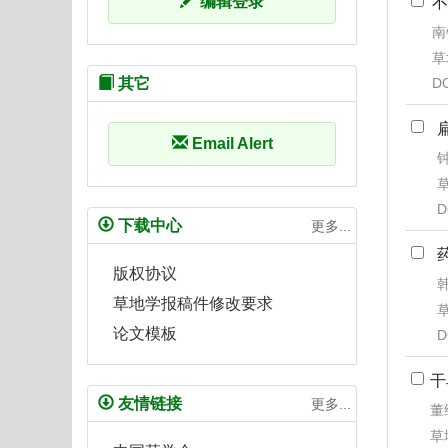
编辑登录
不
南
草
D
其它
Email Alert
钟
草
D
下载中心
更多...
版权协议
韩
草地学报稿件修改要求
草
论文模板
D
干
友情链接
更多...
董
草地