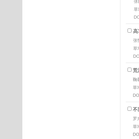
张
草地
DO
高
张
草地
DO
荒
鞠馨
草地
DO
不
罗来
草地
DO