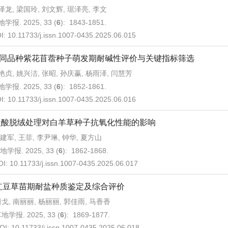
泽龙, 梁国玲, 刘文辉, 琚泽亮, 李文
学报. 2025, 33 (
6
): 1843-1851.
I:
10.11733/j.issn.1007-0435.2025.06.015
同品种紫花苜蓿种子萌发期耐碱性评价与关键指标筛选
艳贞, 姚兴洁, 张昭, 孙庆赢, 杨雨泽, 闫慧芳
学报. 2025, 33 (
6
): 1852-1861.
I:
10.11733/j.issn.1007-0435.2025.06.016
盐酸脱绒处理对白羊草种子抗氧化性能的影响
建军, 王菲, 李尹琳, 钟华, 夏方山
地学报. 2025, 33 (
6
): 1862-1868.
OI:
10.11733/j.issn.1007-0435.2025.06.017
红豆草苗期耐盐种质鉴定及综合评价
戈, 南丽丽, 杨丽丽, 郭佳雨, 马香香
地学报. 2025, 33 (
6
): 1869-1877.
OI:
10.11733/j.issn.1007-0435.2025.06.018