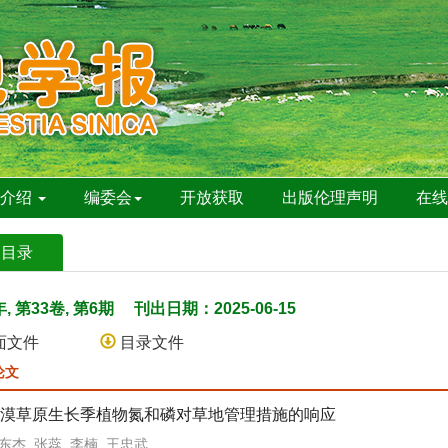
刊介绍
编委会
开放获取
出版伦理声明
在
期目录
年, 第33卷, 第6期
刊出日期：2025-06-15
面文件
目录文件
论文
漠草原生长季植物氮和磷对草地管理措施的响应
东杰, 张蕊, 李楠, 王忠武