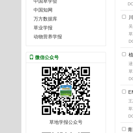
中国草学会
DO
中国知网
万方数据库
吴
草业学报
草
动物营养学报
D
微信公众号
逯
草
D
E
王
草
D
草地学报公众号
青