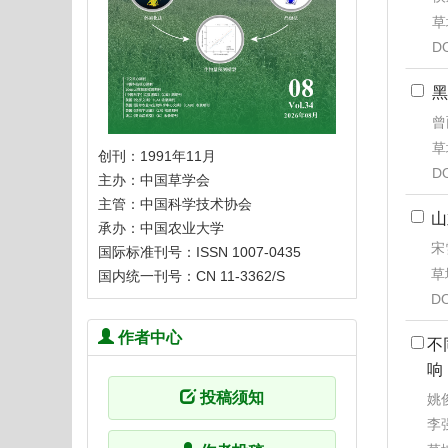
草
D
黑
曾
草
创刊：1991年11月
D
主办：中国草学会
主管：中国科学技术协会
山
承办：中国农业大学
宋
国际标准刊号：ISSN 1007-0435
草地
国内统一刊号：CN 11-3362/S
DO
作者中心
不
响
投稿须知
姚俊
李强