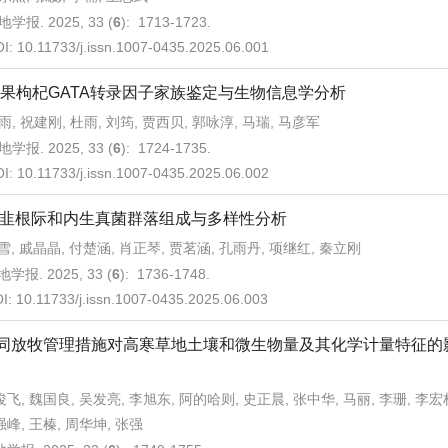
地学报. 2025, 33 (
6
): 1713-1723.
OI:
10.11733/j.issn.1007-0435.2025.06.001
果枸杞GATA转录因子家族鉴定与生物信息学分析
雨, 祝建刚, 杜雨, 刘筠, 贾西贝, 郭咏淳, 马瑞, 马彦军
地学报. 2025, 33 (
6
): 1724-1735.
OI:
10.11733/j.issn.1007-0435.2025.06.002
韭根际和内生真菌群落组成与多样性分析
雪, 戚晶晶, 付楚涵, 肖正琴, 贾茗涵, 孔雨丹, 项继红, 秦立刚
学报. 2025, 33 (
6
): 1736-1748.
I:
10.11733/j.issn.1007-0435.2025.06.003
同放牧管理措施对高寒草地土壤和微生物量及其化学计量特征的
飞, 魏国良, 吴发亮, 李旭东, 阿的哈则, 史正晨, 张中华, 马丽, 李珊, 李宏
峰, 王榛, 周华坤, 张强