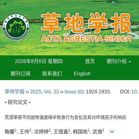
2026年8月6日 星期四
首页
期刊介绍
期刊订阅
联系我们
English
草地学报
››
2025
,
Vol. 33
››
Issue (6)
: 1924-1933.
DOI:
10.
• 研究论文 •
荒漠草原不同放牧强度绵羊牧食行为变化及其对环境因子的响应
1
2
1
1
1
1
鞠馨
, 王伟
, 沈婷婷
, 王煜鑫
, 韩国栋
, 武倩