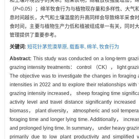
和土壤环境因子的关系。结果表明，随着放牧强度增加，
（
P
<0.05）；绵羊牧食行为与植物现存量和多样性、大
息时间越长，大气和土壤温度的升高同样会导致绵羊采食
食时间，主要与植物生产力低和植被组成单一有关，同时
管理提供了重要参考。
关键词:
短花针茅荒漠草原,
载畜率,
绵羊,
牧食行为
Abstract:
This study was conducted on a long-term grazi
grazing intensity treatments： control （CK）， light
The objective was to investigate the changes in foraging
intensities in 2022 and to explore their relationships wit
grazing intensity increased， sheep foraging time signifi
activity level and travel distance significantly increase
biomass， plant diversity， atmospheric and soil temperatu
foraging time and longer lying time. Additionally， increa
and prolonged lying time. In summary， under heavy grazin
primarily due to low plant productivity and simplified