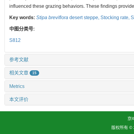
influenced these grazing behaviors. These findings provid
Key words:
Stipa breviflora
desert steppe,
Stocking rate,
S
中图分类号:
S812
参考文献
相关文章
15
Metrics
本文评价
京I
版权所有 ©