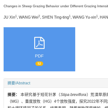
Changes in Sheep Grazing Behavior under Different Grazing Intensi
1
2
1
1
JU Xin
, WANG Wei
, SHEN Ting-ting
, WANG Yu-xin
, HA
PDF
52
摘要/Abstract
摘要：
本研究基于短花针茅（
Stipa breviflora
）荒漠草原
（MG）、重度放牧（HG）4个放牧强度，探究2022年不