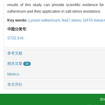
results of this study can provide scientific evidence fo
ruthenicum
and their application in salt stress resistance.
Key words:
Lycium ruthenicum
,
NaCl stress,
GATA
transcr
中图分类号:
S722.3+6
参考文献
相关文章
15
Metrics
本文评价
京I