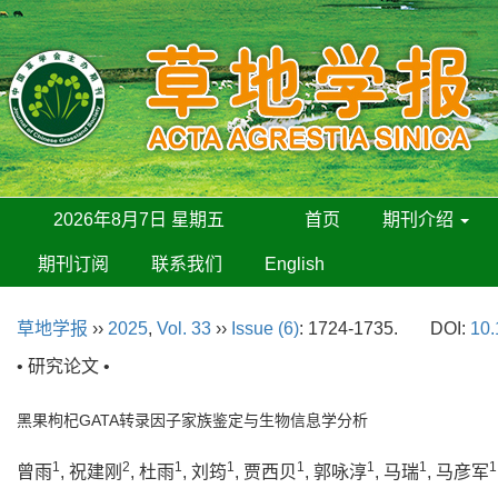
2026年8月7日 星期五
首页
期刊介绍
期刊订阅
联系我们
English
草地学报
››
2025
,
Vol. 33
››
Issue (6)
: 1724-1735.
DOI:
10.
• 研究论文 •
黑果枸杞GATA转录因子家族鉴定与生物信息学分析
1
2
1
1
1
1
1
1
曾雨
, 祝建刚
, 杜雨
, 刘筠
, 贾西贝
, 郭咏淳
, 马瑞
, 马彦军