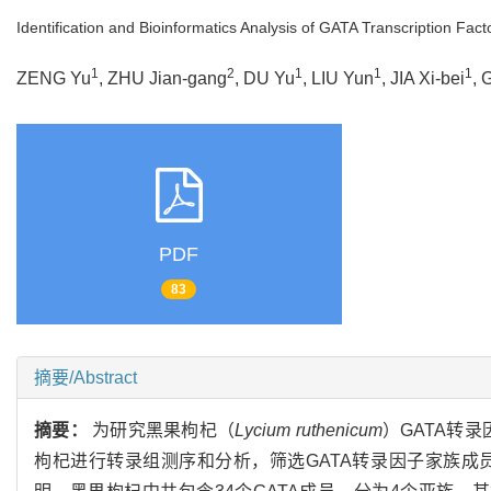
Identification and Bioinformatics Analysis of GATA Transcription Fact
1
2
1
1
1
ZENG Yu
, ZHU Jian-gang
, DU Yu
, LIU Yun
, JIA Xi-bei
, 
PDF
83
摘要/Abstract
摘要：
为研究黑果枸杞（
Lycium ruthenicum
）GATA转
枸杞进行转录组测序和分析，筛选GATA转录因子家族