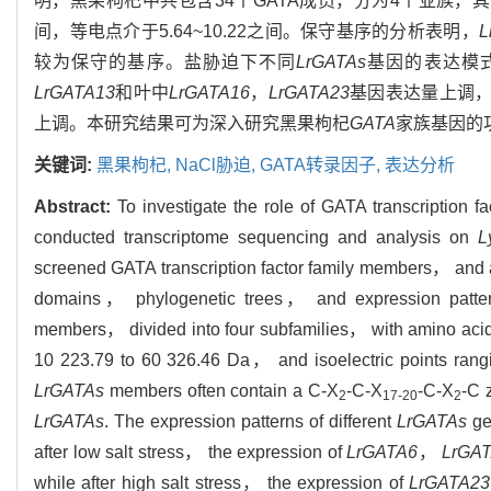
明，黑果枸杞中共包含34个GATA成员，分为4个亚族，其氨基酸数目
间，等电点介于5.64~10.22之间。保守基序的分析表明，
L
较为保守的基序。盐胁迫下不同
LrGATAs
基因的表达模
LrGATA13
和叶中
LrGATA16
，
LrGATA23
基因表达量上调
上调。本研究结果可为深入研究黑果枸杞
GATA
家族基因的
关键词:
黑果枸杞,
NaCl胁迫,
GATA转录因子,
表达分析
Abstract:
To investigate the role of GATA transcription fa
conducted transcriptome sequencing and analysis on
L
screened GATA transcription factor family members， and a
domains， phylogenetic trees， and expression patter
members， divided into four subfamilies， with amino aci
10 223.79 to 60 326.46 Da， and isoelectric points rangi
LrGATAs
members often contain a C-X
-C-X
-C-X
-C 
2
17-20
2
LrGATAs
. The expression patterns of different
LrGATAs
ge
after low salt stress， the expression of
LrGATA6
，
LrGA
while after high salt stress， the expression of
LrGATA23