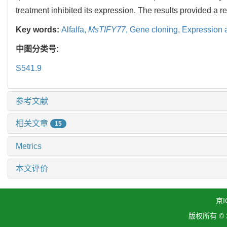
treatment inhibited its expression. The results provided a re
Key words:
Alfalfa,
MsTIFY77
,
Gene cloning,
Expression 
中图分类号:
S541.9
参考文献
相关文章
15
Metrics
本文评价
京I
版权所有 ©