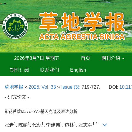
2026年8月7日 星期五
首页
期刊介绍
期刊订阅
联系我们
English
草地学报
››
2025
,
Vol. 33
››
Issue (3)
: 719-727.
DOI:
10.11
• 研究论文 •
紫花苜蓿
MsTIFY77
基因克隆及表达分析
1
1
1
1
1
1,2
张岩
, 陈崎
, 代蕊
, 李建伟
, 边林
, 张志强