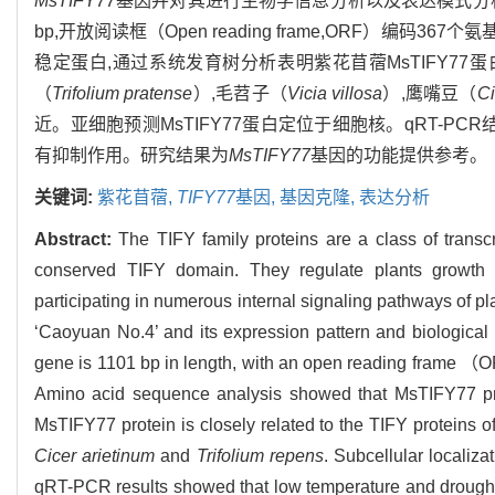
MsTIFY77
基因并对其进行生物学信息分析以及表达模式分
bp,开放阅读框（Open reading frame,ORF）编码3
稳定蛋白,通过系统发育树分析表明紫花苜蓿MsTIFY77
（
Trifolium pratense
）,毛苕子（
Vicia villosa
）,鹰嘴豆（
Ci
近。亚细胞预测MsTIFY77蛋白定位于细胞核。qRT-P
有抑制作用。研究结果为
MsTIFY77
基因的功能提供参考。
关键词:
紫花苜蓿,
TIFY77
基因,
基因克隆,
表达分析
Abstract:
The TIFY family proteins are a class of transcr
conserved TIFY domain. They regulate plants growth
participating in numerous internal signaling pathways of pla
‘Caoyuan No.4’ and its expression pattern and biological 
gene is 1101 bp in length, with an open reading frame 
Amino acid sequence analysis showed that MsTIFY77 prot
MsTIFY77 protein is closely related to the TIFY proteins o
Cicer arietinum
and
Trifolium repens
. Subcellular localiza
qRT-PCR results showed that low temperature and drought