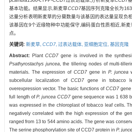
pcambia1300-cYFP-CCD7过表达载体,分析新麦草
CCD7
基本功能。结果显示,新麦草
CCD7
基因序列克隆全长为163
达量分析表明新麦草的分蘖数量与该基因的表达量呈现负
该基因在9个近缘物种中功能保守,编码蛋白性质相近,新
点。
关键词:
新麦草,
CCD7
,
过表达载体,
亚细胞定位,
基因克隆
Abstract:
Plant
CCD7
gene is involved in the synthesi
Psathyrostachys juncea
, the tillering nodes of multi-tille
materials. The expression of
CCD7
gene in
P. juncea
w
subcellular localization of
CCD7
gene in tobacco le
overexpression vector. The basic functions of
CCD7
gene 
full length of
P. juncea CCD7
gene sequence was 1 638 bp,
was expressed in the chloroplast of tobacco leaf cells. T
negatively correlated with the high expression of the ge
ranged from 13 to 544 amino acids. The gene was conserved 
The serine phosphorylation site of CCD7 protein in
P. junc