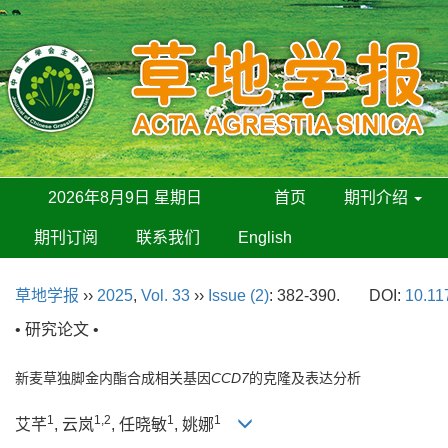
2026年8月9日 星期日
首页
期刊介绍
期刊订阅
联系我们
English
草地学报
››
2025
,
Vol. 33
››
Issue (2)
: 382-390.
DOI:
10.11
• 研究论文 •
新麦草独脚金内酯合成相关基因
CCD7
的克隆及表达分析
1
1,2
1
1
艾芊
, 云岚
, 任晓敏
, 姚娜