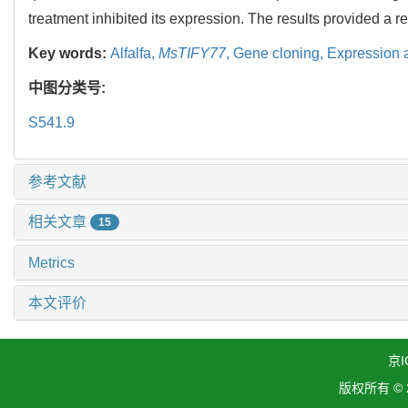
treatment inhibited its expression. The results provided a re
Key words:
Alfalfa,
MsTIFY77
,
Gene cloning,
Expression 
中图分类号:
S541.9
参考文献
相关文章
15
Metrics
本文评价
京I
版权所有 ©