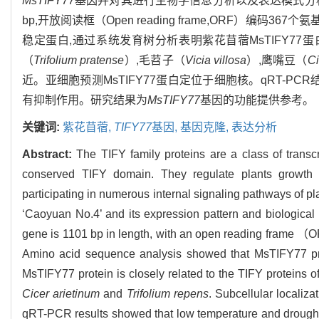
MsTIFY77
基因并对其进行生物学信息分析以及表达模式分
bp,开放阅读框（Open reading frame,ORF）编码3
稳定蛋白,通过系统发育树分析表明紫花苜蓿MsTIFY77
（
Trifolium pratense
）,毛苕子（
Vicia villosa
）,鹰嘴豆（
Ci
近。亚细胞预测MsTIFY77蛋白定位于细胞核。qRT-P
有抑制作用。研究结果为
MsTIFY77
基因的功能提供参考。
关键词:
紫花苜蓿,
TIFY77
基因,
基因克隆,
表达分析
Abstract:
The TIFY family proteins are a class of transcr
conserved TIFY domain. They regulate plants growth
participating in numerous internal signaling pathways of pla
‘Caoyuan No.4’ and its expression pattern and biological 
gene is 1101 bp in length, with an open reading frame 
Amino acid sequence analysis showed that MsTIFY77 prot
MsTIFY77 protein is closely related to the TIFY proteins o
Cicer arietinum
and
Trifolium repens
. Subcellular localiza
qRT-PCR results showed that low temperature and drought