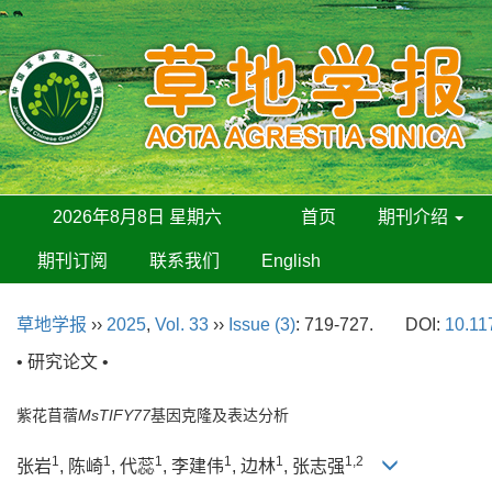
2026年8月8日 星期六
首页
期刊介绍
期刊订阅
联系我们
English
草地学报
››
2025
,
Vol. 33
››
Issue (3)
: 719-727.
DOI:
10.11
• 研究论文 •
紫花苜蓿
MsTIFY77
基因克隆及表达分析
1
1
1
1
1
1,2
张岩
, 陈崎
, 代蕊
, 李建伟
, 边林
, 张志强