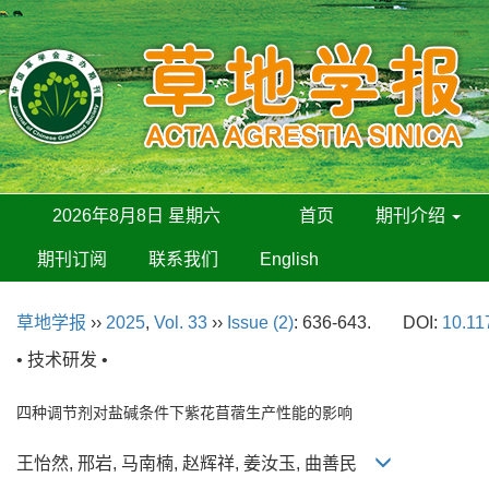
2026年8月8日 星期六
首页
期刊介绍
期刊订阅
联系我们
English
草地学报
››
2025
,
Vol. 33
››
Issue (2)
: 636-643.
DOI:
10.11
• 技术研发 •
四种调节剂对盐碱条件下紫花苜蓿生产性能的影响
王怡然, 邢岩, 马南楠, 赵辉祥, 姜汝玉, 曲善民