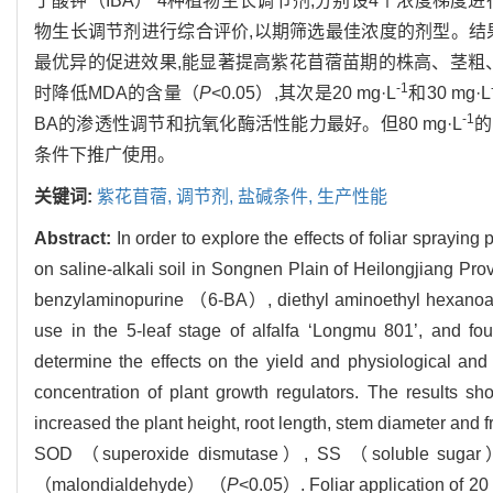
丁酸钾（IBA） 4种植物生长调节剂,分别设4个浓度梯
物生长调节剂进行综合评价,以期筛选最佳浓度的剂型。结果表
最优异的促进效果,能显著提高紫花苜蓿苗期的株高、茎粗、根长、
-1
时降低MDA的含量（
P
<0.05）,其次是20 mg·L
和30 mg·L
-1
BA的渗透性调节和抗氧化酶活性能力最好。但80 mg·L
的
条件下推广使用。
关键词:
紫花苜蓿,
调节剂,
盐碱条件,
生产性能
Abstract:
In order to explore the effects of foliar sprayin
on saline-alkali soil in Songnen Plain of Heilongjiang Pro
benzylaminopurine （6-BA）, diethyl aminoethyl hexano
use in the 5-leaf stage of alfalfa ‘Longmu 801’, and fou
determine the effects on the yield and physiological an
concentration of plant growth regulators. The results 
increased the plant height, root length, stem diameter and f
SOD （superoxide dismutase）, SS （soluble sugar） 
（malondialdehyde） （
P
<0.05）. Foliar application of 2