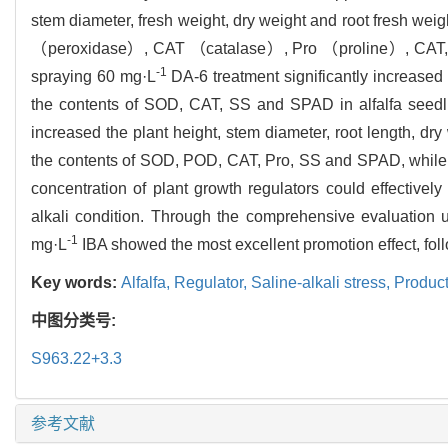
stem diameter, fresh weight, dry weight and root fresh weig
（peroxidase）, CAT （catalase）, Pro （proline）, CAT, S
-1
spraying 60 mg·L
DA-6 treatment significantly increased 
the contents of SOD, CAT, SS and SPAD in alfalfa seed
increased the plant height, stem diameter, root length, dry
the contents of SOD, POD, CAT, Pro, SS and SPAD, while
concentration of plant growth regulators could effectivel
alkali condition. Through the comprehensive evaluation u
-1
mg·L
IBA showed the most excellent promotion effect, fo
Key words:
Alfalfa,
Regulator,
Saline-alkali stress,
Product
中图分类号:
S963.22+3.3
参考文献