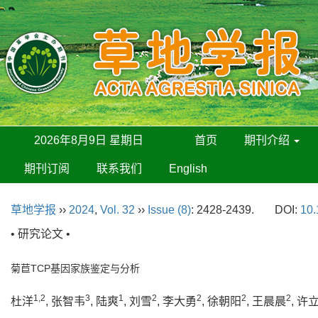
2026年8月9日 星期日
首页
期刊介绍
期刊订阅
联系我们
English
草地学报
››
2024
,
Vol. 32
››
Issue (8)
: 2428-2439.
DOI:
10.
• 研究论文 •
菊苣TCP基因家族鉴定与分析
1,2
3
1
2
2
2
2
杜洋
, 张智韦
, 陆爽
, 刘雪
, 李大勇
, 徐朝阳
, 王晨晨
, 许