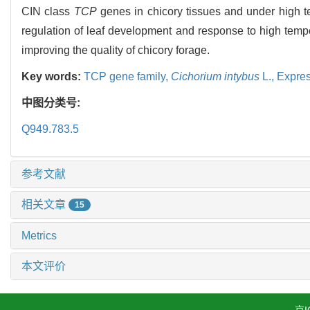
CIN class
TCP
genes in chicory tissues and under high 
regulation of leaf development and response to high temper
improving the quality of chicory forage.
Key words:
TCP gene family,
Cichorium intybus
L.,
Expres
中图分类号:
Q949.783.5
参考文献
相关文章
15
Metrics
本文评价