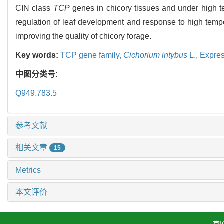
CIN class
TCP
genes in chicory tissues and under high 
regulation of leaf development and response to high temper
improving the quality of chicory forage.
Key words:
TCP gene family,
Cichorium intybus
L.,
Expres
中图分类号:
Q949.783.5
参考文献
相关文章
15
Metrics
本文评价