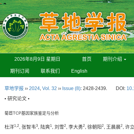
2026年8月9日 星期日
首页
期刊介绍
期刊订阅
联系我们
English
草地学报
››
2024
,
Vol. 32
››
Issue (8)
: 2428-2439.
DOI:
10.
• 研究论文 •
菊苣TCP基因家族鉴定与分析
1,2
3
1
2
2
2
2
杜洋
, 张智韦
, 陆爽
, 刘雪
, 李大勇
, 徐朝阳
, 王晨晨
, 许